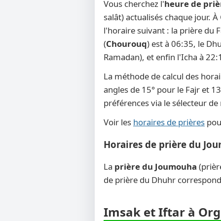
Vous cherchez l'
heure de priè
salât) actualisés chaque jour. 
l'horaire suivant : la prière du
(
Chourouq
) est à 06:35, le Dh
Ramadan), et enfin l'Icha à 22:
La méthode de calcul des horai
angles de 15° pour le Fajr et 13
préférences via le sélecteur d
Voir les
horaires de prières
pour
Horaires de prière du Jo
La
prière du Joumouha
(prièr
de prière du Dhuhr corresponde
Imsak et Iftar à Or