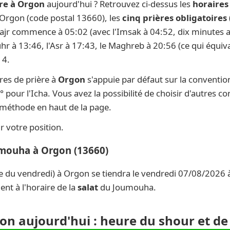
re à Orgon
aujourd'hui ? Retrouvez ci-dessus les
horaires
À Orgon (code postal 13660), les
cinq prières obligatoires
 Fajr commence à 05:02 (avec l'Imsak à 04:52, dix minutes av
uhr à 13:46, l'Asr à 17:43, le Maghreb à 20:56 (ce qui équiva
14.
res de prière à
Orgon
s'appuie par défaut sur la conventi
° pour l'Icha. Vous avez la possibilité de choisir d'autres c
e méthode en haut de la page.
 votre position.
umouha à Orgon (13660)
e du vendredi) à Orgon se tiendra le vendredi 07/08/2026 à
nt à l'horaire de la
salat
du Joumouha.
gon aujourd'hui : heure du shour et de