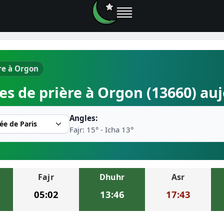
re à Orgon
e prières
es de prière à Orgon (13660) au
rière près de moi
Angles:
2026
Fajr: 15° - Icha 13°
r musulman
Fajr
Dhuhr
Asr
ire la prière
05:02
13:46
17:43