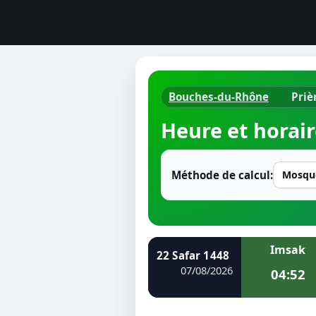
Bouches-du-Rhône
Priè
Horaires d
Heure et horair
Heure de p
Ramadan 
Méthode de calcul:
Calendrie
Coran
Imsak
22 Safar 1448
Comment fa
07/08/2026
04:52