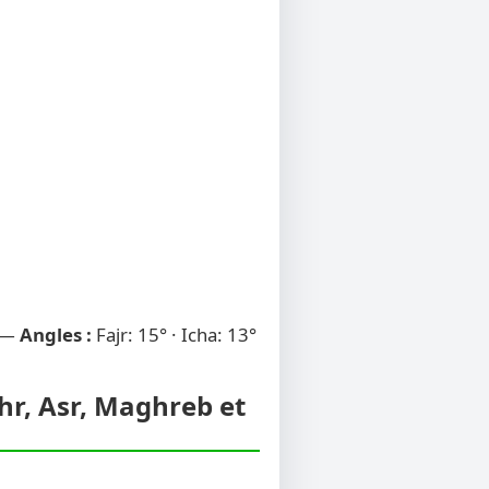
 —
Angles :
Fajr: 15° · Icha: 13°
uhr, Asr, Maghreb et