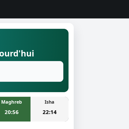
jourd'hui
Maghreb
Isha
20:56
22:14