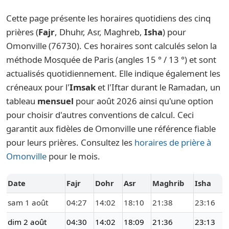
Cette page présente les horaires quotidiens des cinq
prières (
Fajr
, Dhuhr, Asr, Maghreb,
Isha
) pour
Omonville (76730). Ces horaires sont calculés selon la
méthode Mosquée de Paris (angles 15 ° / 13 °) et sont
actualisés quotidiennement. Elle indique également les
créneaux pour l'
Imsak
et l'Iftar durant le Ramadan, un
tableau
mensuel
pour août 2026 ainsi qu'une option
pour choisir d'autres conventions de calcul. Ceci
garantit aux fidèles de Omonville une référence fiable
pour leurs prières. Consultez les
horaires de prière à
Omonville
pour le mois.
Date
Fajr
Dohr
Asr
Maghrib
Isha
sam 1 août
04:27
14:02
18:10
21:38
23:16
dim 2 août
04:30
14:02
18:09
21:36
23:13