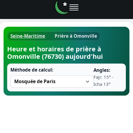
Seine-Maritime
Prière à Omonville
Horaires d
Heure et horaires de prière à
Omonville (76730) aujourd'hui
Heure de p
Méthode de calcul:
Angles:
Ramadan 
Fajr: 15° -
Icha 13°
Calendrie
Coran
Comment fa