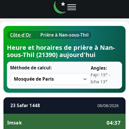
Côte-d'Or
Prière à Nan-sous-Thil
Horaires d
Heure et horaires de prière à Nan-
sous-Thil (21390) aujourd'hui
Heure de p
Méthode de calcul:
Angles:
Ramadan 
Fajr: 15° -
Icha 13°
Calendrie
Coran
23 Safar 1448
08/08/2026
Comment fa
04:37
Imsak