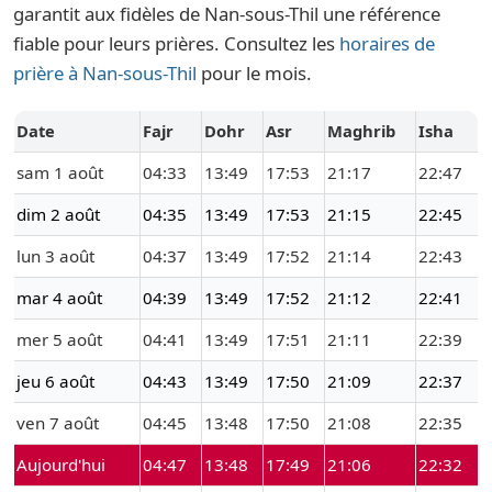
garantit aux fidèles de Nan-sous-Thil une référence
fiable pour leurs prières. Consultez les
horaires de
prière à Nan-sous-Thil
pour le mois.
Date
Fajr
Dohr
Asr
Maghrib
Isha
sam 1 août
04:33
13:49
17:53
21:17
22:47
dim 2 août
04:35
13:49
17:53
21:15
22:45
lun 3 août
04:37
13:49
17:52
21:14
22:43
mar 4 août
04:39
13:49
17:52
21:12
22:41
mer 5 août
04:41
13:49
17:51
21:11
22:39
jeu 6 août
04:43
13:49
17:50
21:09
22:37
ven 7 août
04:45
13:48
17:50
21:08
22:35
Aujourd'hui
04:47
13:48
17:49
21:06
22:32