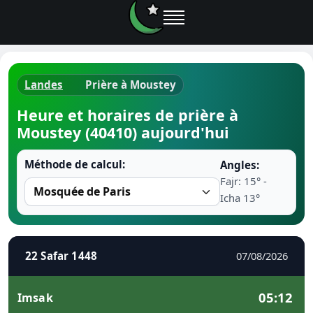
Landes
Prière à Moustey
Horaires d
Heure et horaires de prière à
Moustey (40410) aujourd'hui
Heure de p
Méthode de calcul:
Angles:
Ramadan 
Fajr: 15° -
Icha 13°
Calendrie
Coran
22 Safar 1448
07/08/2026
Comment fa
05:12
Imsak