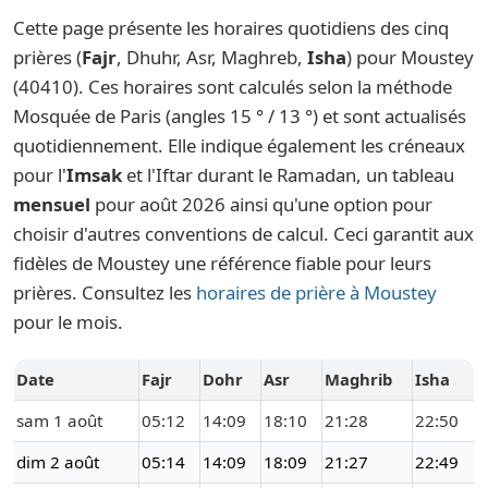
Cette page présente les horaires quotidiens des cinq
prières (
Fajr
, Dhuhr, Asr, Maghreb,
Isha
) pour Moustey
(40410). Ces horaires sont calculés selon la méthode
Mosquée de Paris (angles 15 ° / 13 °) et sont actualisés
quotidiennement. Elle indique également les créneaux
pour l'
Imsak
et l'Iftar durant le Ramadan, un tableau
mensuel
pour août 2026 ainsi qu'une option pour
choisir d'autres conventions de calcul. Ceci garantit aux
fidèles de Moustey une référence fiable pour leurs
prières. Consultez les
horaires de prière à Moustey
pour le mois.
Date
Fajr
Dohr
Asr
Maghrib
Isha
sam 1 août
05:12
14:09
18:10
21:28
22:50
dim 2 août
05:14
14:09
18:09
21:27
22:49