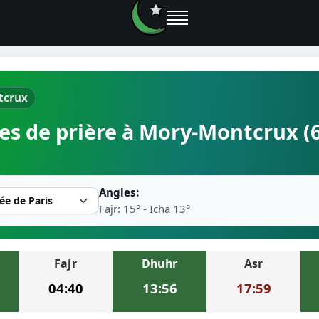
tcrux
e prières
es de prière à Mory-Montcrux (
rière près de moi
2026
Angles:
r musulman
Fajr: 15° - Icha 13°
Fajr
Dhuhr
Asr
ire la prière
04:40
13:56
17:59