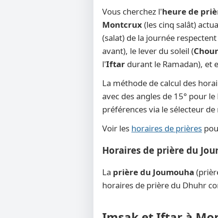
Vous cherchez l'
heure de pri
Montcrux
(les cinq salât) act
(salat) de la journée respecten
avant), le lever du soleil (
Chou
l'
Iftar
durant le Ramadan), et en
La méthode de calcul des horai
avec des angles de 15° pour le F
préférences via le sélecteur d
Voir les
horaires de prières
pour
Horaires de prière du J
La
prière du Joumouha
(prièr
horaires de prière du Dhuhr co
Imsak et Iftar à Mo