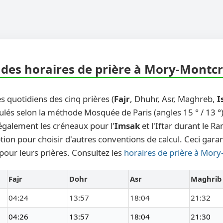
des horaires de prière à Mory-Montcr
s quotidiens des cinq prières (
Fajr
, Dhuhr, Asr, Maghreb,
I
ulés selon la méthode Mosquée de Paris (angles 15 ° / 13 °)
également les créneaux pour l'
Imsak
et l'Iftar durant le 
ion pour choisir d'autres conventions de calcul. Ceci garan
pour leurs prières. Consultez les
horaires de prière à Mor
Fajr
Dohr
Asr
Maghrib
04:24
13:57
18:04
21:32
04:26
13:57
18:04
21:30