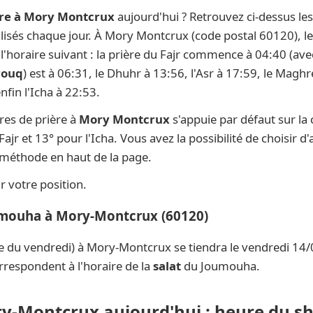
ère à Mory Montcrux
aujourd'hui ? Retrouvez ci-dessus le
ualisés chaque jour. À Mory Montcrux (code postal 60120), l
t l'horaire suivant : la prière du Fajr commence à 04:40 (av
rouq
) est à 06:31, le Dhuhr à 13:56, l'Asr à 17:59, le Magh
fin l'Icha à 22:53.
res de prière à
Mory Montcrux
s'appuie par défaut sur la
ajr et 13° pour l'Icha. Vous avez la possibilité de choisir 
e méthode en haut de la page.
 votre position.
oumouha à Mory-Montcrux (60120)
e du vendredi) à Mory-Montcrux se tiendra le vendredi 14/
rrespondent à l'horaire de la
salat
du Joumouha.
ry-Montcrux aujourd'hui : heure du sh