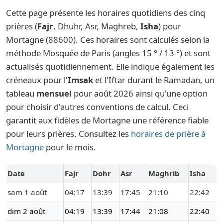
Cette page présente les horaires quotidiens des cinq
prières (
Fajr
, Dhuhr, Asr, Maghreb,
Isha
) pour
Mortagne (88600). Ces horaires sont calculés selon la
méthode Mosquée de Paris (angles 15 ° / 13 °) et sont
actualisés quotidiennement. Elle indique également les
créneaux pour l'
Imsak
et l'Iftar durant le Ramadan, un
tableau
mensuel
pour août 2026 ainsi qu'une option
pour choisir d'autres conventions de calcul. Ceci
garantit aux fidèles de Mortagne une référence fiable
pour leurs prières. Consultez les
horaires de prière à
Mortagne
pour le mois.
Date
Fajr
Dohr
Asr
Maghrib
Isha
sam 1 août
04:17
13:39
17:45
21:10
22:42
dim 2 août
04:19
13:39
17:44
21:08
22:40