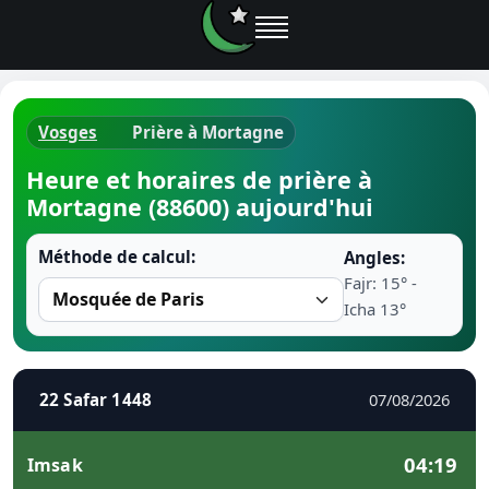
Vosges
Prière à Mortagne
Horaires d
Heure et horaires de prière à
Mortagne (88600) aujourd'hui
Heure de p
Méthode de calcul:
Angles:
Ramadan 
Fajr: 15° -
Icha 13°
Calendrie
Coran
22 Safar 1448
07/08/2026
Comment fa
04:19
Imsak