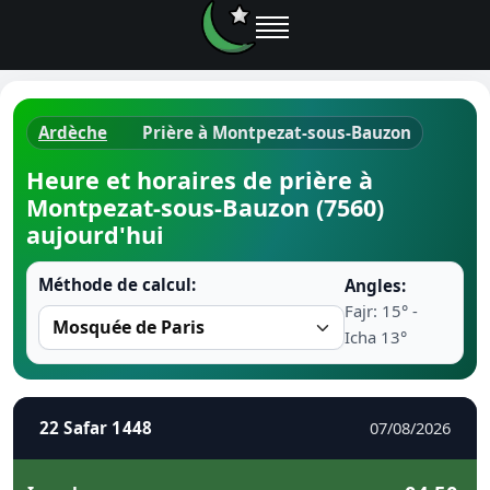
Ardèche
Prière à Montpezat-sous-Bauzon
Horaires d
Heure et horaires de prière à
Montpezat-sous-Bauzon (7560)
Heure de p
aujourd'hui
Ramadan 
Méthode de calcul:
Angles:
Fajr: 15° -
Calendrie
Icha 13°
Coran
Comment fa
22 Safar 1448
07/08/2026