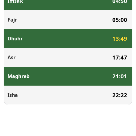
04:50
Imsak
05:00
Fajr
13:49
Dhuhr
17:47
Asr
21:01
Maghreb
22:22
Isha