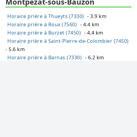
Montpezat-sous-Bauzon
Horaire prière à Thueyts (7330)
- 3.9 km
Horaire prière à Roux (7560)
- 4.4 km
Horaire prière à Burzet (7450)
- 4.4 km
Horaire prière à Saint-Pierre-de-Colombier (7450)
- 5.6 km
Horaire prière à Barnas (7330)
- 6.2 km
Horaire prière à Meyras (7380)
- 6.4 km
Horaire prière à Usclades-et-Rieutord (7510)
- 7.3
km
Horaire prière à Juvinas (7600)
- 7.9 km
Horaire prière à Labastide-sur-Bésorgues (7600)
-
8.1 km
Horaire prière à Sagnes-et-Goudoulet (7450)
- 8.4
km