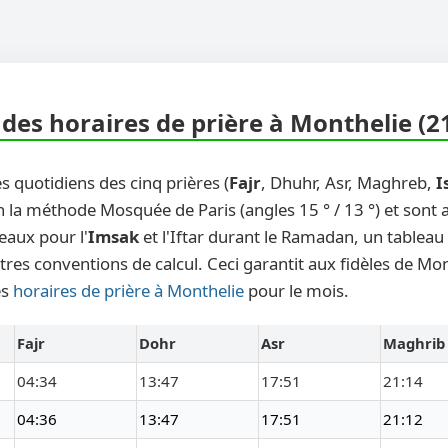
des horaires de prière à Monthelie (2
s quotidiens des cinq prières (
Fajr
, Dhuhr, Asr, Maghreb,
I
n la méthode Mosquée de Paris (angles 15 ° / 13 °) et sont
eaux pour l'
Imsak
et l'Iftar durant le Ramadan, un tableau
tres conventions de calcul. Ceci garantit aux fidèles de Mon
es
horaires de prière à Monthelie
pour le mois.
Fajr
Dohr
Asr
Maghrib
04:34
13:47
17:51
21:14
04:36
13:47
17:51
21:12