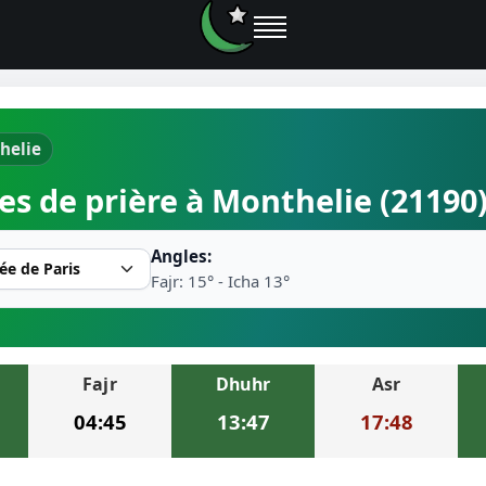
helie
e prières
es de prière à Monthelie (21190
rière près de moi
Angles:
2026
Fajr: 15° - Icha 13°
r musulman
Fajr
Dhuhr
Asr
ire la prière
04:45
13:47
17:48