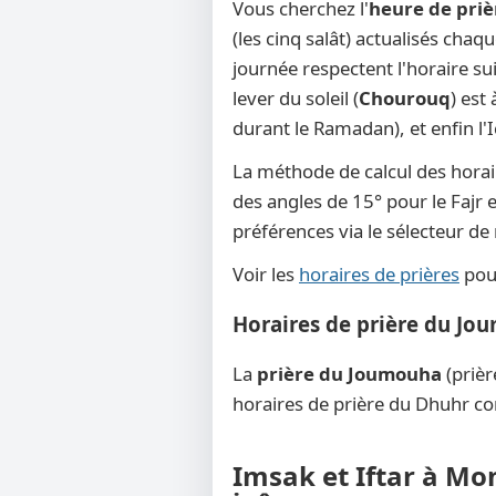
Vous cherchez l'
heure de priè
(les cinq salât) actualisés chaq
journée respectent l'horaire su
lever du soleil (
Chourouq
) est
durant le Ramadan), et enfin l'
La méthode de calcul des horai
des angles de 15° pour le Fajr e
préférences via le sélecteur d
Voir les
horaires de prières
pour
Horaires de prière du Jo
La
prière du Joumouha
(prièr
horaires de prière du Dhuhr co
Imsak et Iftar à Mon