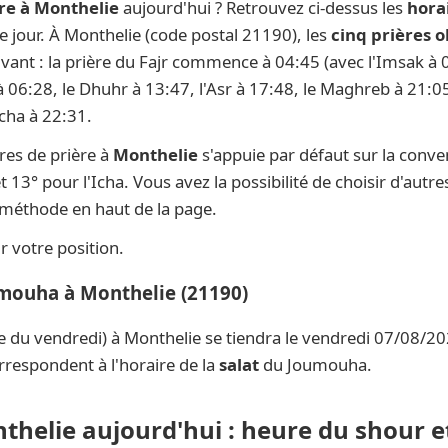
re à Monthelie
aujourd'hui ? Retrouvez ci-dessus les
hora
ue jour. À Monthelie (code postal 21190), les
cinq prières o
ivant : la prière du Fajr commence à 04:45 (avec l'Imsak à 0
 à 06:28, le Dhuhr à 13:47, l'Asr à 17:48, le Maghreb à 21:05
Icha à 22:31.
res de prière à
Monthelie
s'appuie par défaut sur la conv
t 13° pour l'Icha. Vous avez la possibilité de choisir d'aut
e méthode en haut de la page.
 votre position.
umouha à Monthelie (21190)
e du vendredi) à Monthelie se tiendra le vendredi 07/08/20
rrespondent à l'horaire de la
salat
du Joumouha.
thelie aujourd'hui : heure du shour e