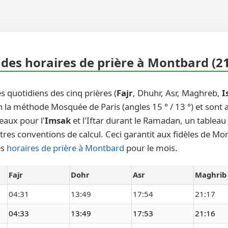
des horaires de prière à Montbard (2
s quotidiens des cinq prières (
Fajr
, Dhuhr, Asr, Maghreb,
I
n la méthode Mosquée de Paris (angles 15 ° / 13 °) et sont
eaux pour l'
Imsak
et l'Iftar durant le Ramadan, un tableau
tres conventions de calcul. Ceci garantit aux fidèles de Mo
es
horaires de prière à Montbard
pour le mois.
Fajr
Dohr
Asr
Maghrib
04:31
13:49
17:54
21:17
04:33
13:49
17:53
21:16