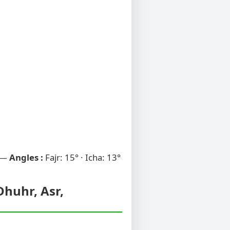
 —
Angles :
Fajr: 15° · Icha: 13°
Dhuhr, Asr,