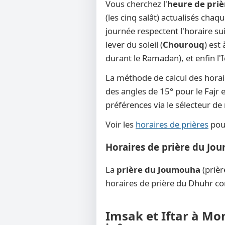
Vous cherchez l'
heure de pri
(les cinq salât) actualisés cha
journée respectent l'horaire su
lever du soleil (
Chourouq
) est
durant le Ramadan), et enfin l'
La méthode de calcul des horai
des angles de 15° pour le Fajr e
préférences via le sélecteur d
Voir les
horaires de prières
pour
Horaires de prière du Jo
La
prière du Joumouha
(prièr
horaires de prière du Dhuhr co
Imsak et Iftar à Mo