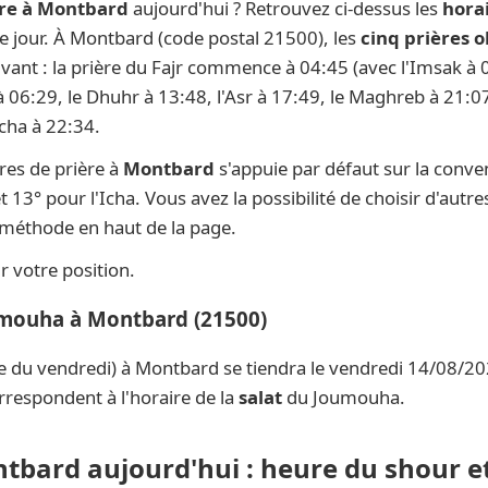
ère à Montbard
aujourd'hui ? Retrouvez ci-dessus les
hora
que jour. À Montbard (code postal 21500), les
cinq prières o
ivant : la prière du Fajr commence à 04:45 (avec l'Imsak à 0
 à 06:29, le Dhuhr à 13:48, l'Asr à 17:49, le Maghreb à 21:07
Icha à 22:34.
res de prière à
Montbard
s'appuie par défaut sur la conv
t 13° pour l'Icha. Vous avez la possibilité de choisir d'aut
e méthode en haut de la page.
 votre position.
umouha à Montbard (21500)
e du vendredi) à Montbard se tiendra le vendredi 14/08/202
rrespondent à l'horaire de la
salat
du Joumouha.
ntbard aujourd'hui : heure du shour et