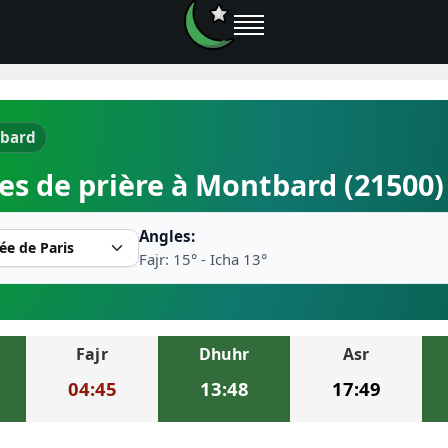
tbard
e prières
es de prière à Montbard (21500)
rière près de moi
Angles:
2026
Fajr: 15° - Icha 13°
r musulman
Fajr
Dhuhr
Asr
ire la prière
04:45
13:48
17:49