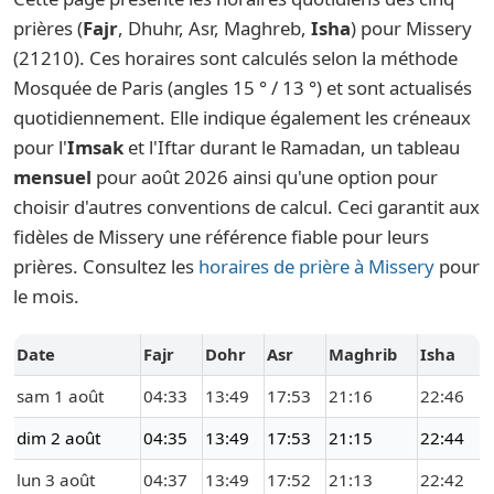
prières (
Fajr
, Dhuhr, Asr, Maghreb,
Isha
) pour Missery
(21210). Ces horaires sont calculés selon la méthode
Mosquée de Paris (angles 15 ° / 13 °) et sont actualisés
quotidiennement. Elle indique également les créneaux
pour l'
Imsak
et l'Iftar durant le Ramadan, un tableau
mensuel
pour août 2026 ainsi qu'une option pour
choisir d'autres conventions de calcul. Ceci garantit aux
fidèles de Missery une référence fiable pour leurs
prières. Consultez les
horaires de prière à Missery
pour
le mois.
Date
Fajr
Dohr
Asr
Maghrib
Isha
sam 1 août
04:33
13:49
17:53
21:16
22:46
dim 2 août
04:35
13:49
17:53
21:15
22:44
lun 3 août
04:37
13:49
17:52
21:13
22:42