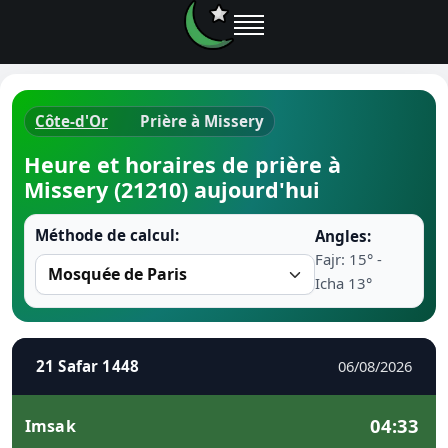
Côte-d'Or
Prière à Missery
Horaires d
Heure et horaires de prière à
Missery (21210) aujourd'hui
Heure de p
Méthode de calcul:
Angles:
Ramadan 
Fajr: 15° -
Icha 13°
Calendrie
Coran
21 Safar 1448
06/08/2026
Comment fa
04:33
Imsak