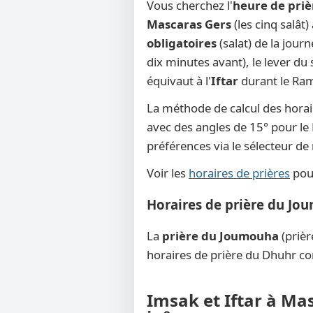
Vous cherchez l'
heure de priè
Mascaras Gers
(les cinq salât
obligatoires
(salat) de la jour
dix minutes avant), le lever du s
équivaut à l'
Iftar
durant le Rama
La méthode de calcul des horai
avec des angles de 15° pour le F
préférences via le sélecteur d
Voir les
horaires de prières
pour
Horaires de prière du Jo
La
prière du Joumouha
(prièr
horaires de prière du Dhuhr co
Imsak et Iftar à Ma