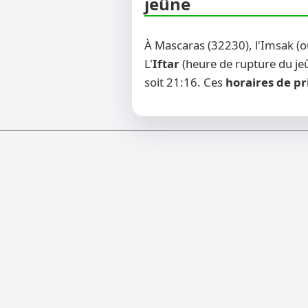
jeûne
À Mascaras (32230), l'Imsak (
L'
Iftar
(heure de rupture du jeû
soit 21:16. Ces
horaires de pr