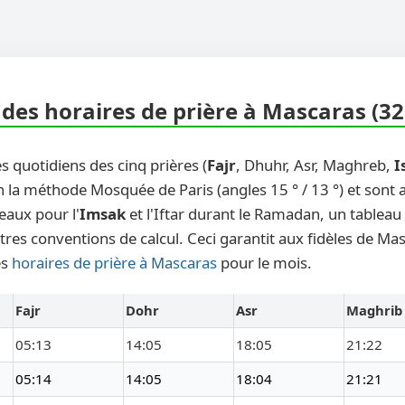
des horaires de prière à Mascaras (32
s quotidiens des cinq prières (
Fajr
, Dhuhr, Asr, Maghreb,
I
n la méthode Mosquée de Paris (angles 15 ° / 13 °) et sont
eaux pour l'
Imsak
et l'Iftar durant le Ramadan, un tableau
tres conventions de calcul. Ceci garantit aux fidèles de Ma
es
horaires de prière à Mascaras
pour le mois.
Fajr
Dohr
Asr
Maghrib
05:13
14:05
18:05
21:22
05:14
14:05
18:04
21:21