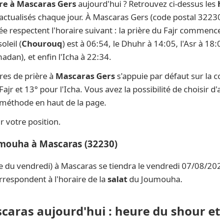
re à Mascaras Gers
aujourd'hui ? Retrouvez ci-dessus les
) actualisés chaque jour. À Mascaras Gers (code postal 32230
née respectent l'horaire suivant : la prière du Fajr commenc
oleil (
Chourouq
) est à 06:54, le Dhuhr à 14:05, l'Asr à 18
dan), et enfin l'Icha à 22:34.
res de prière à
Mascaras Gers
s'appuie par défaut sur la 
ajr et 13° pour l'Icha. Vous avez la possibilité de choisir 
e méthode en haut de la page.
 votre position.
umouha à Mascaras (32230)
e du vendredi) à Mascaras se tiendra le vendredi 07/08/202
rrespondent à l'horaire de la
salat
du Joumouha.
scaras aujourd'hui : heure du shour et