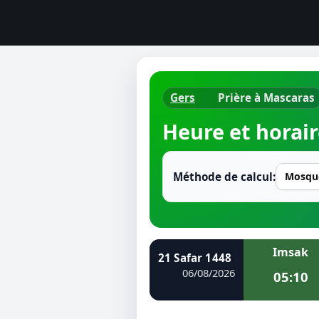
Gers
Prière à Mascaras
Horaires d
Heure et horair
Heure de p
Ramadan 
Méthode de calcul:
Calendrie
Coran
Imsak
21 Safar 1448
Comment fa
06/08/2026
05:10