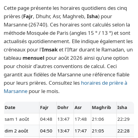
Cette page présente les horaires quotidiens des cinq
prières (
Fajr
, Dhuhr, Asr, Maghreb,
Isha
) pour
Marsanne (26740). Ces horaires sont calculés selon la
méthode Mosquée de Paris (angles 15 ° / 13 °) et sont
actualisés quotidiennement. Elle indique également les
créneaux pour l'
Imsak
et l'Iftar durant le Ramadan, un
tableau
mensuel
pour août 2026 ainsi qu'une option
pour choisir d'autres conventions de calcul. Ceci
garantit aux fidèles de Marsanne une référence fiable
pour leurs prières. Consultez les
horaires de prière à
Marsanne
pour le mois.
Date
Fajr
Dohr
Asr
Maghrib
Isha
sam 1 août
04:48
13:47
17:48
21:06
22:29
dim 2 août
04:50
13:47
17:47
21:05
22:28