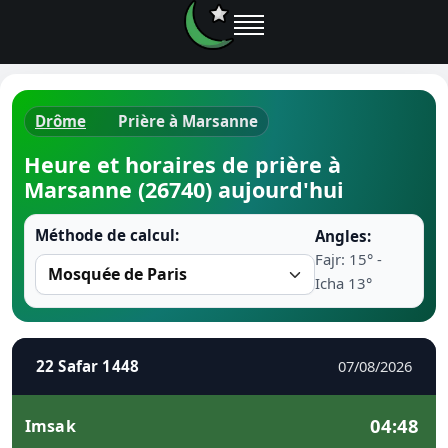
Drôme
Prière à Marsanne
Horaires d
Heure et horaires de prière à
Marsanne (26740) aujourd'hui
Heure de p
Méthode de calcul:
Angles:
Ramadan 
Fajr: 15° -
Icha 13°
Calendrie
Coran
22 Safar 1448
07/08/2026
Comment fa
04:48
Imsak