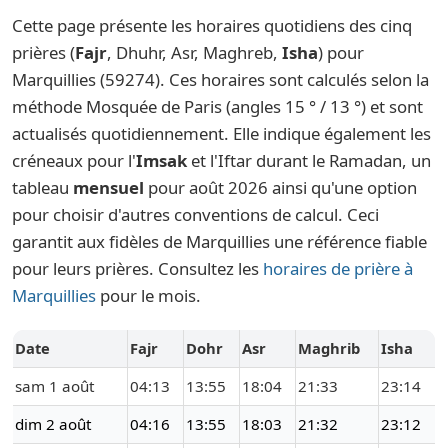
Cette page présente les horaires quotidiens des cinq
prières (
Fajr
, Dhuhr, Asr, Maghreb,
Isha
) pour
Marquillies (59274). Ces horaires sont calculés selon la
méthode Mosquée de Paris (angles 15 ° / 13 °) et sont
actualisés quotidiennement. Elle indique également les
créneaux pour l'
Imsak
et l'Iftar durant le Ramadan, un
tableau
mensuel
pour août 2026 ainsi qu'une option
pour choisir d'autres conventions de calcul. Ceci
garantit aux fidèles de Marquillies une référence fiable
pour leurs prières. Consultez les
horaires de prière à
Marquillies
pour le mois.
Date
Fajr
Dohr
Asr
Maghrib
Isha
sam 1 août
04:13
13:55
18:04
21:33
23:14
dim 2 août
04:16
13:55
18:03
21:32
23:12