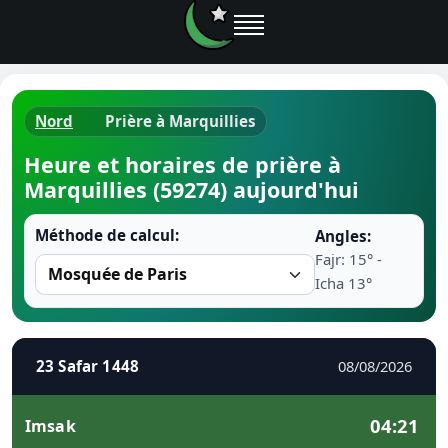
Nord
Prière à Marquillies
Horaires d
Heure et horaires de prière à
Marquillies (59274) aujourd'hui
Heure de p
Méthode de calcul:
Angles:
Ramadan 
Fajr: 15° -
Icha 13°
Calendrie
Coran
23 Safar 1448
08/08/2026
Comment fa
04:21
Imsak