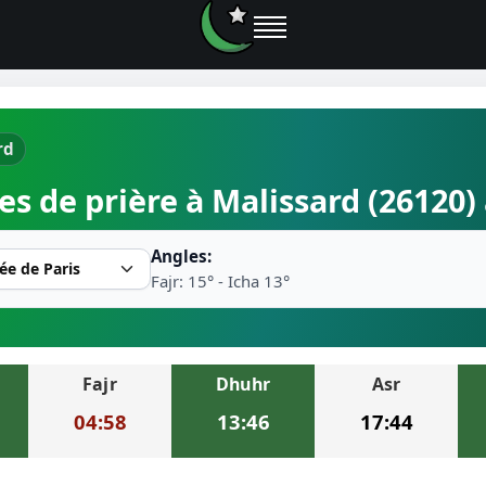
rd
e prières
es de prière à Malissard (26120)
rière près de moi
Angles:
2026
Fajr: 15° - Icha 13°
r musulman
Fajr
Dhuhr
Asr
ire la prière
04:58
13:46
17:44