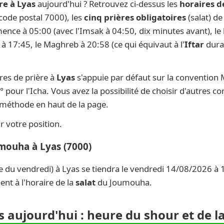
re à Lyas
aujourd'hui ? Retrouvez ci-dessus les
horaires d
(code postal 7000), les
cinq prières obligatoires
(salat) de
ence à 05:00 (avec l'Imsak à 04:50, dix minutes avant), le l
 à 17:45, le Maghreb à 20:58 (ce qui équivaut à l'
Iftar
duran
res de prière à
Lyas
s'appuie par défaut sur la convention
° pour l'Icha. Vous avez la possibilité de choisir d'autres c
e méthode en haut de la page.
 votre position.
umouha à Lyas (7000)
e du vendredi) à Lyas se tiendra le vendredi 14/08/2026 à 1
nt à l'horaire de la
salat
du Joumouha.
s aujourd'hui : heure du shour et de l