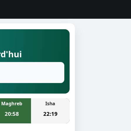
rd'hui
Maghreb
Isha
20:58
22:19