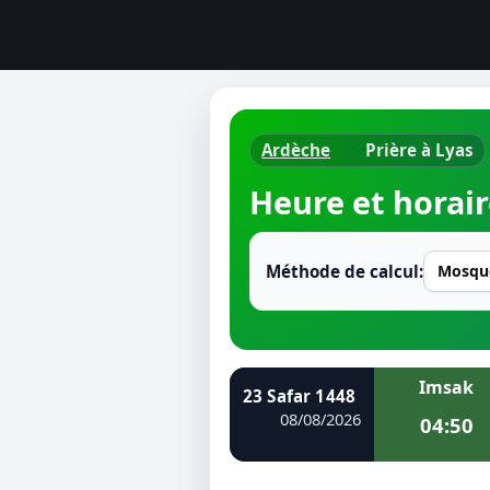
Ardèche
Prière à Lyas
Horaires d
Heure et horair
Heure de p
Ramadan 
Méthode de calcul:
Calendrie
Coran
Imsak
23 Safar 1448
Comment fa
08/08/2026
04:50