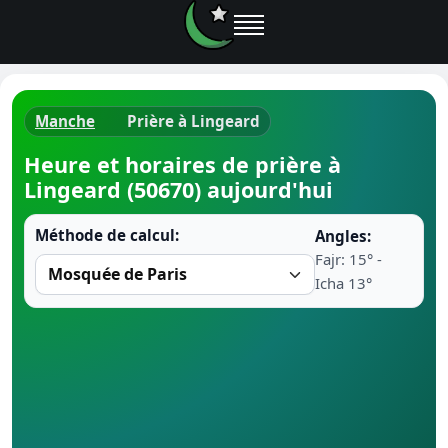
Manche
Prière à Lingeard
Horaires d
Heure et horaires de prière à
Lingeard (50670) aujourd'hui
Heure de p
Méthode de calcul:
Angles:
Ramadan 
Fajr: 15° -
Icha 13°
Calendrie
Coran
Comment fa