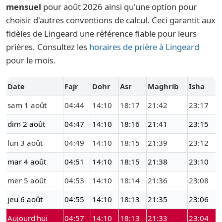
mensuel
pour août 2026 ainsi qu'une option pour
choisir d'autres conventions de calcul. Ceci garantit aux
fidèles de Lingeard une référence fiable pour leurs
prières. Consultez les
horaires de prière à Lingeard
pour le mois.
Date
Fajr
Dohr
Asr
Maghrib
Isha
sam 1 août
04:44
14:10
18:17
21:42
23:17
dim 2 août
04:47
14:10
18:16
21:41
23:15
lun 3 août
04:49
14:10
18:15
21:39
23:12
mar 4 août
04:51
14:10
18:15
21:38
23:10
mer 5 août
04:53
14:10
18:14
21:36
23:08
jeu 6 août
04:55
14:10
18:13
21:35
23:06
Aujourd'hui
04:57
14:10
18:13
21:33
23:04