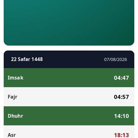
22 Safar 1448
07/08/2026
04:47
Imsak
04:57
Fajr
14:10
Dhuhr
18:13
Asr