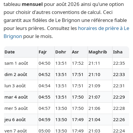
tableau
mensuel
pour août 2026 ainsi qu'une option
pour choisir d'autres conventions de calcul. Ceci
garantit aux fidèles de Le Brignon une référence fiable
pour leurs prières. Consultez les
horaires de prière à Le
Brignon
pour le mois.
Date
Fajr
Dohr
Asr
Maghrib
Isha
sam 1 août
04:50
13:51
17:52
21:11
22:35
dim 2 août
04:52
13:51
17:51
21:10
22:33
lun 3 août
04:54
13:51
17:51
21:09
22:31
mar 4 août
04:55
13:51
17:50
21:07
22:29
mer 5 août
04:57
13:50
17:50
21:06
22:28
jeu 6 août
04:59
13:50
17:49
21:04
22:26
ven 7 août
05:00
13:50
17:49
21:03
22:24