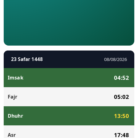
23 Safar 1448
08/08/2026
04:52
Imsak
05:02
Fajr
13:50
Dhuhr
17:48
Asr