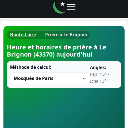
Haute-Loire
Prière à Le Brignon
Horaires d
Heure et horaires de prière à Le
Brignon (43370) aujourd'hui
Heure de p
Méthode de calcul:
Angles:
Ramadan 
Fajr: 15° -
Icha 13°
Calendrie
Coran
Comment fa