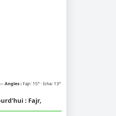
 —
Angles :
Fajr: 15° · Icha: 13°
rd'hui : Fajr,