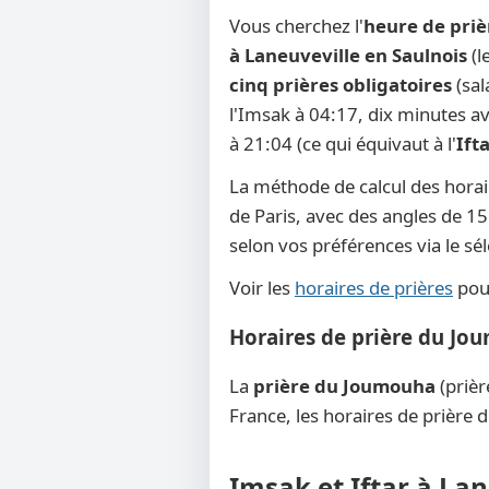
Vous cherchez l'
heure de priè
à Laneuveville en Saulnois
(l
cinq prières obligatoires
(sal
l'Imsak à 04:17, dix minutes avan
à 21:04 (ce qui équivaut à l'
Ift
La méthode de calcul des horai
de Paris, avec des angles de 15°
selon vos préférences via le s
Voir les
horaires de prières
pour
Horaires de prière du Jo
La
prière du Joumouha
(prièr
France, les horaires de prière 
Imsak et Iftar à La