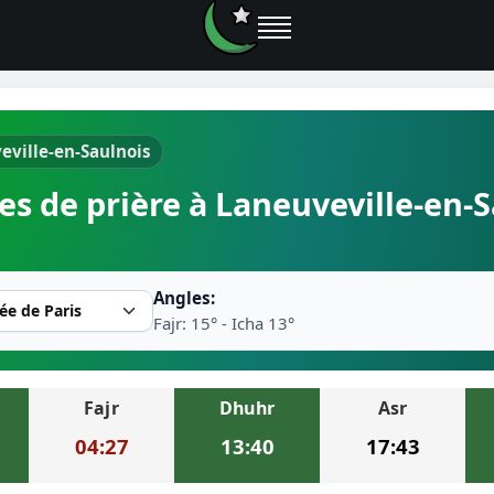
eville-en-Saulnois
e prières
es de prière à Laneuveville-en-S
rière près de moi
2026
Angles:
r musulman
Fajr: 15° - Icha 13°
Fajr
Dhuhr
Asr
ire la prière
04:27
13:40
17:43