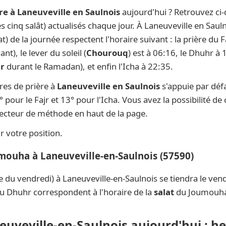
re à Laneuveville en Saulnois
aujourd'hui ? Retrouvez ci
es cinq salât) actualisés chaque jour. À Laneuveville en Saul
at) de la journée respectent l'horaire suivant : la prière d
t), le lever du soleil (
Chourouq
) est à 06:16, le Dhuhr à 
ar
durant le Ramadan), et enfin l'Icha à 22:35.
res de prière à
Laneuveville en Saulnois
s'appuie par déf
 pour le Fajr et 13° pour l'Icha. Vous avez la possibilité de
électeur de méthode en haut de la page.
 votre position.
umouha à Laneuveville-en-Saulnois (57590)
e du vendredi) à Laneuveville-en-Saulnois se tiendra le ve
du Dhuhr correspondent à l'horaire de la
salat
du Joumouh
neuveville-en-Saulnois aujourd'hui : h