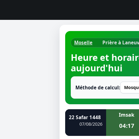
Moselle
Prière à Laneuv
Horaires d
Heure et horair
Heure de p
aujourd'hui
Ramadan 
Méthode de calcul:
Calendrie
Coran
Imsak
Comment fa
22 Safar 1448
07/08/2026
04:17