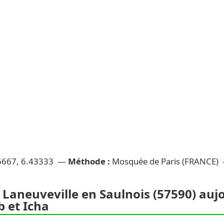
6667, 6.43333 —
Méthode :
Mosquée de Paris (FRANCE)
 Laneuveville en Saulnois (57590) aujou
 et Icha