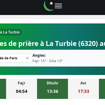
 à La Turbie
e prières
es de prière à La Turbie (6320) 
rière près de moi
Angles:
2026
Fajr: 15° - Icha 13°
r musulman
Fajr
Dhuhr
Asr
ire la prière
04:54
13:36
17:33