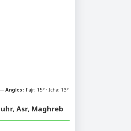
 —
Angles :
Fajr: 15° · Icha: 13°
Dhuhr, Asr, Maghreb