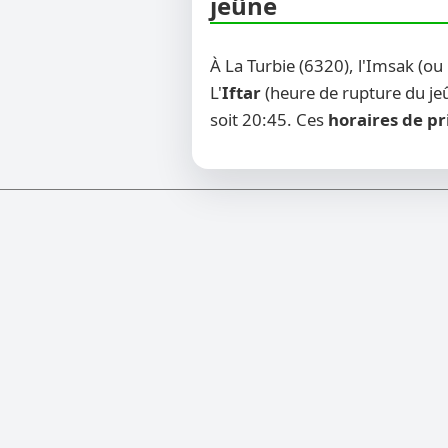
jeûne
À La Turbie (6320), l'Imsak (o
L'
Iftar
(heure de rupture du jeû
soit 20:45. Ces
horaires de pr