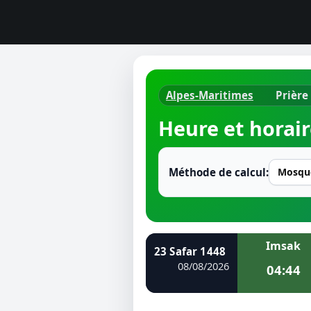
Alpes-Maritimes
Prière
Horaires d
Heure et horair
Heure de p
Ramadan 
Méthode de calcul:
Calendrie
Coran
Imsak
23 Safar 1448
Comment fa
08/08/2026
04:44