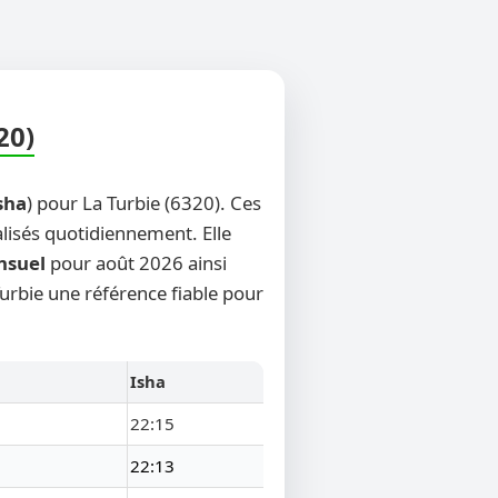
20)
sha
) pour La Turbie (6320). Ces
alisés quotidiennement. Elle
nsuel
pour août 2026 ainsi
Turbie une référence fiable pour
Isha
22:15
22:13