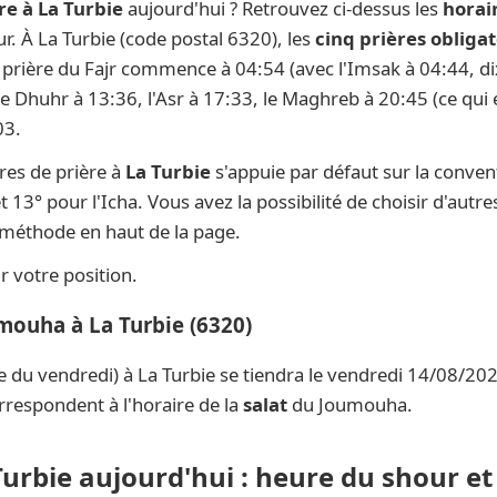
re à La Turbie
aujourd'hui ? Retrouvez ci-dessus les
horai
ur. À La Turbie (code postal 6320), les
cinq prières obligat
la prière du Fajr commence à 04:54 (avec l'Imsak à 04:44, di
 le Dhuhr à 13:36, l'Asr à 17:33, le Maghreb à 20:45 (ce qui 
03.
res de prière à
La Turbie
s'appuie par défaut sur la conve
t 13° pour l'Icha. Vous avez la possibilité de choisir d'aut
e méthode en haut de la page.
 votre position.
mouha à La Turbie (6320)
e du vendredi) à La Turbie se tiendra le vendredi 14/08/202
rrespondent à l'horaire de la
salat
du Joumouha.
Turbie aujourd'hui : heure du shour et