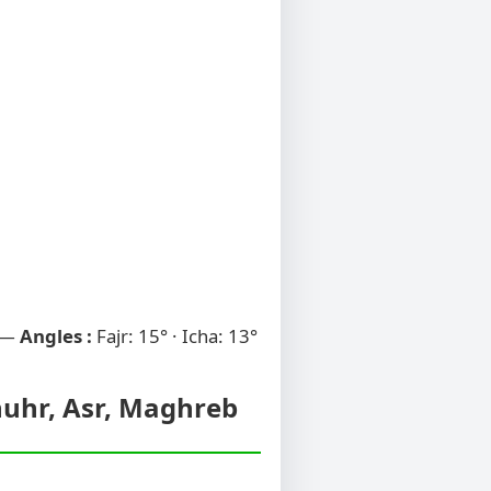
 —
Angles :
Fajr: 15° · Icha: 13°
Dhuhr, Asr, Maghreb