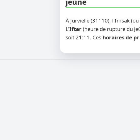
jeûne
À Jurvielle (31110), l'Imsak (o
L'
Iftar
(heure de rupture du jeû
soit 21:11. Ces
horaires de pr