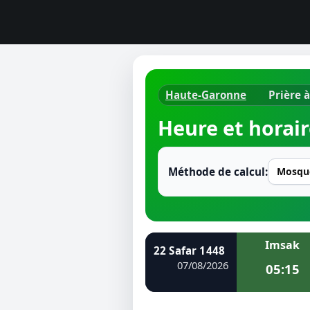
Haute-Garonne
Prière à
Horaires d
Heure et horair
Heure de p
Ramadan 
Méthode de calcul:
Calendrie
Coran
Imsak
22 Safar 1448
Comment fa
07/08/2026
05:15