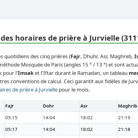
es horaires de prière à Jurvielle (311
s quotidiens des cinq prières (
Fajr
, Dhuhr, Asr, Maghreb,
I
 méthode Mosquée de Paris (angles 15 ° / 13 °) et sont actu
 pour l'
Imsak
et l'Iftar durant le Ramadan, un tableau
me
res conventions de calcul. Ceci garantit aux fidèles de Jurv
aires de prière à Jurvielle
pour le mois.
Fajr
Dohr
Asr
Maghrib
05:15
14:04
18:02
21:19
05:17
14:04
18:02
21:18