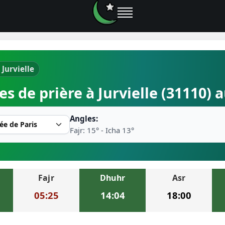
 Jurvielle
e prières
es de prière à Jurvielle (31110) 
rière près de moi
Angles:
2026
Fajr: 15° - Icha 13°
r musulman
Fajr
Dhuhr
Asr
ire la prière
05:25
14:04
18:00