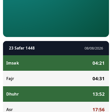
23 Safar 1448
08/08/2026
04:21
Imsak
04:31
Fajr
13:52
Dhuhr
17:56
Asr