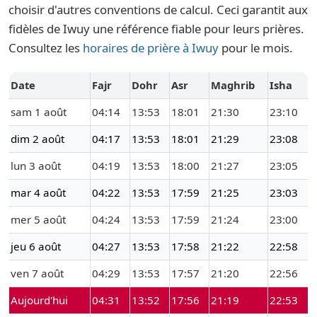
choisir d'autres conventions de calcul. Ceci garantit aux
fidèles de Iwuy une référence fiable pour leurs prières.
Consultez les
horaires de prière à Iwuy
pour le mois.
Date
Fajr
Dohr
Asr
Maghrib
Isha
sam 1 août
04:14
13:53
18:01
21:30
23:10
dim 2 août
04:17
13:53
18:01
21:29
23:08
lun 3 août
04:19
13:53
18:00
21:27
23:05
mar 4 août
04:22
13:53
17:59
21:25
23:03
mer 5 août
04:24
13:53
17:59
21:24
23:00
jeu 6 août
04:27
13:53
17:58
21:22
22:58
ven 7 août
04:29
13:53
17:57
21:20
22:56
Aujourd'hui
04:31
13:52
17:56
21:19
22:53