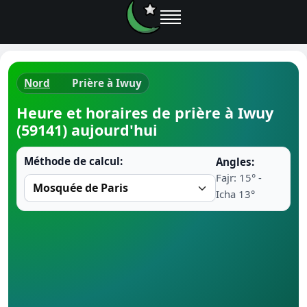
Nord
Prière à Iwuy
Horaires d
Heure et horaires de prière à Iwuy
(59141) aujourd'hui
Heure de p
Méthode de calcul:
Angles:
Ramadan 
Fajr: 15° -
Icha 13°
Calendrie
Coran
Comment fa