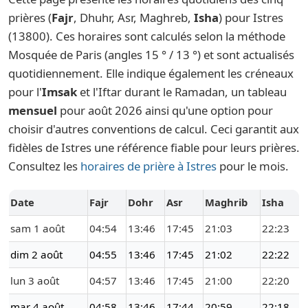
prières (
Fajr
, Dhuhr, Asr, Maghreb,
Isha
) pour Istres
(13800). Ces horaires sont calculés selon la méthode
Mosquée de Paris (angles 15 ° / 13 °) et sont actualisés
quotidiennement. Elle indique également les créneaux
pour l'
Imsak
et l'Iftar durant le Ramadan, un tableau
mensuel
pour août 2026 ainsi qu'une option pour
choisir d'autres conventions de calcul. Ceci garantit aux
fidèles de Istres une référence fiable pour leurs prières.
Consultez les
horaires de prière à Istres
pour le mois.
Date
Fajr
Dohr
Asr
Maghrib
Isha
sam 1 août
04:54
13:46
17:45
21:03
22:23
dim 2 août
04:55
13:46
17:45
21:02
22:22
lun 3 août
04:57
13:46
17:45
21:00
22:20
mar 4 août
04:58
13:46
17:44
20:59
22:18