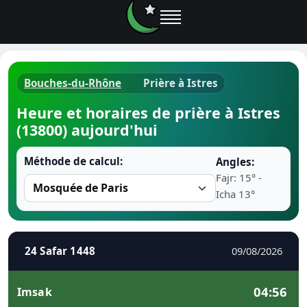
Bouches-du-Rhône
Prière à Istres
Horaires d
Heure et horaires de prière à Istres
(13800) aujourd'hui
Heure de p
Méthode de calcul:
Angles:
Ramadan 
Fajr: 15° -
Icha 13°
Calendrie
Coran
24 Safar 1448
09/08/2026
Comment fa
04:56
Imsak