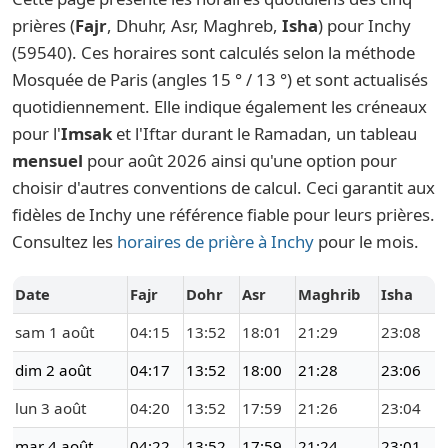
prières (
Fajr
, Dhuhr, Asr, Maghreb,
Isha
) pour Inchy
(59540). Ces horaires sont calculés selon la méthode
Mosquée de Paris (angles 15 ° / 13 °) et sont actualisés
quotidiennement. Elle indique également les créneaux
pour l'
Imsak
et l'Iftar durant le Ramadan, un tableau
mensuel
pour août 2026 ainsi qu'une option pour
choisir d'autres conventions de calcul. Ceci garantit aux
fidèles de Inchy une référence fiable pour leurs prières.
Consultez les
horaires de prière à Inchy
pour le mois.
Date
Fajr
Dohr
Asr
Maghrib
Isha
sam 1 août
04:15
13:52
18:01
21:29
23:08
dim 2 août
04:17
13:52
18:00
21:28
23:06
lun 3 août
04:20
13:52
17:59
21:26
23:04
mar 4 août
04:22
13:52
17:59
21:24
23:01