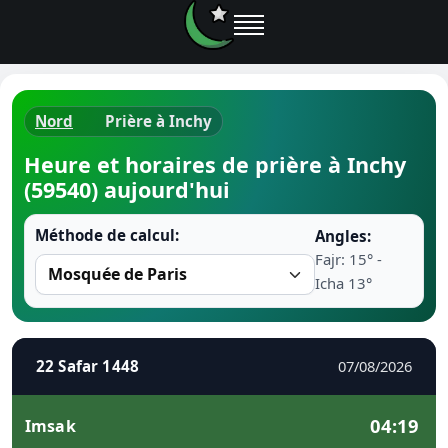
Nord
Prière à Inchy
Horaires d
Heure et horaires de prière à Inchy
(59540) aujourd'hui
Heure de p
Méthode de calcul:
Angles:
Ramadan 
Fajr: 15° -
Icha 13°
Calendrie
Coran
22 Safar 1448
07/08/2026
Comment fa
04:19
Imsak