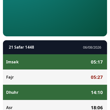
21 Safar 1448
06/08/2026
05:17
Imsak
05:27
Fajr
14:10
Dhuhr
18:06
Asr