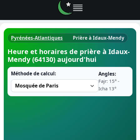
Pyrénées-Atlantiques
Prière à Idaux-Mendy
Horaires d
Heure et horaires de prière à Idaux-
Mendy (64130) aujourd'hui
Heure de p
Méthode de calcul:
Angles:
Ramadan 
Fajr: 15° -
Icha 13°
Calendrie
Coran
Comment fa