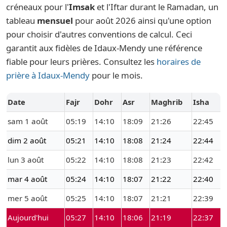
créneaux pour l'
Imsak
et l'Iftar durant le Ramadan, un
tableau
mensuel
pour août 2026 ainsi qu'une option
pour choisir d'autres conventions de calcul. Ceci
garantit aux fidèles de Idaux-Mendy une référence
fiable pour leurs prières. Consultez les
horaires de
prière à Idaux-Mendy
pour le mois.
Date
Fajr
Dohr
Asr
Maghrib
Isha
sam 1 août
05:19
14:10
18:09
21:26
22:45
dim 2 août
05:21
14:10
18:08
21:24
22:44
lun 3 août
05:22
14:10
18:08
21:23
22:42
mar 4 août
05:24
14:10
18:07
21:22
22:40
mer 5 août
05:25
14:10
18:07
21:21
22:39
Aujourd'hui
05:27
14:10
18:06
21:19
22:37