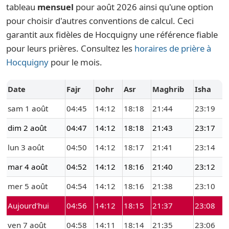
tableau
mensuel
pour août 2026 ainsi qu'une option
pour choisir d'autres conventions de calcul. Ceci
garantit aux fidèles de Hocquigny une référence fiable
pour leurs prières. Consultez les
horaires de prière à
Hocquigny
pour le mois.
Date
Fajr
Dohr
Asr
Maghrib
Isha
sam 1 août
04:45
14:12
18:18
21:44
23:19
dim 2 août
04:47
14:12
18:18
21:43
23:17
lun 3 août
04:50
14:12
18:17
21:41
23:14
mar 4 août
04:52
14:12
18:16
21:40
23:12
mer 5 août
04:54
14:12
18:16
21:38
23:10
Aujourd'hui
04:56
14:12
18:15
21:37
23:08
ven 7 août
04:58
14:11
18:14
21:35
23:06