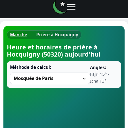
Manche
Prière à Hocquigny
Horaires d
Heure et horaires de prière à
Hocquigny (50320) aujourd'hui
Heure de p
Méthode de calcul:
Angles:
Ramadan 
Fajr: 15° -
Icha 13°
Calendrie
Coran
Comment fa