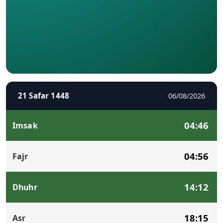
21 Safar 1448
06/08/2026
04:46
Imsak
04:56
Fajr
14:12
Dhuhr
18:15
Asr