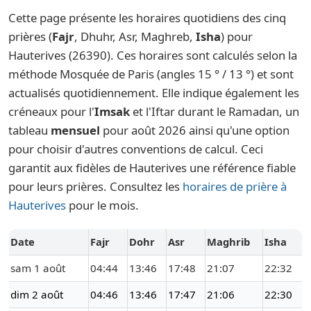
Cette page présente les horaires quotidiens des cinq
prières (
Fajr
, Dhuhr, Asr, Maghreb,
Isha
) pour
Hauterives (26390). Ces horaires sont calculés selon la
méthode Mosquée de Paris (angles 15 ° / 13 °) et sont
actualisés quotidiennement. Elle indique également les
créneaux pour l'
Imsak
et l'Iftar durant le Ramadan, un
tableau
mensuel
pour août 2026 ainsi qu'une option
pour choisir d'autres conventions de calcul. Ceci
garantit aux fidèles de Hauterives une référence fiable
pour leurs prières. Consultez les
horaires de prière à
Hauterives
pour le mois.
Date
Fajr
Dohr
Asr
Maghrib
Isha
sam 1 août
04:44
13:46
17:48
21:07
22:32
dim 2 août
04:46
13:46
17:47
21:06
22:30