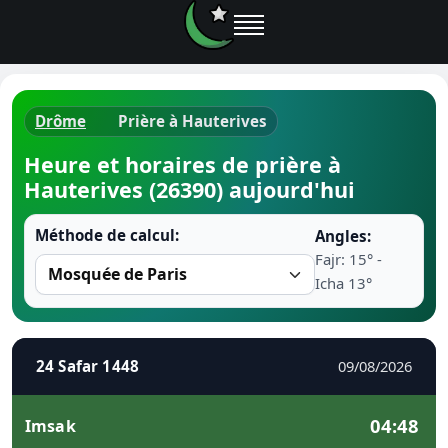
Drôme
Prière à Hauterives
Horaires d
Heure et horaires de prière à
Hauterives (26390) aujourd'hui
Heure de p
Méthode de calcul:
Angles:
Ramadan 
Fajr: 15° -
Icha 13°
Calendrie
Coran
24 Safar 1448
09/08/2026
Comment fa
04:48
Imsak