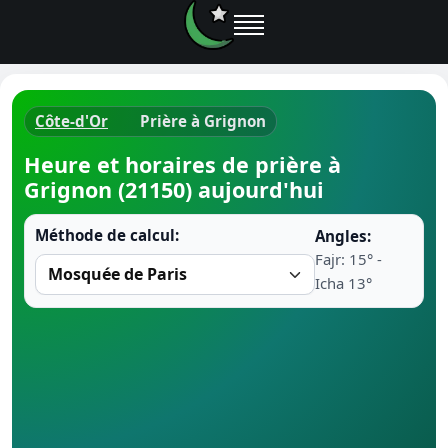
Côte-d'Or
Prière à Grignon
Horaires d
Heure et horaires de prière à
Grignon (21150) aujourd'hui
Heure de p
Méthode de calcul:
Angles:
Ramadan 
Fajr: 15° -
Icha 13°
Calendrie
Coran
Comment fa