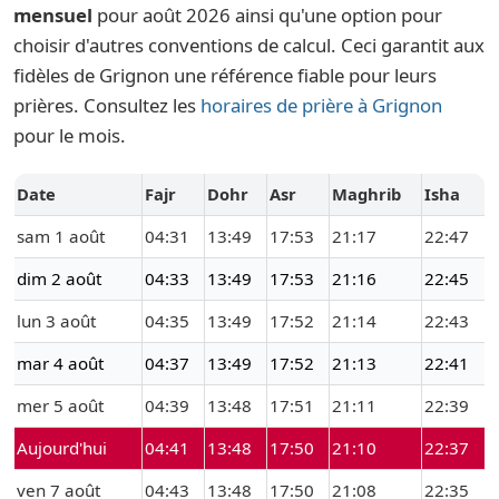
mensuel
pour août 2026 ainsi qu'une option pour
choisir d'autres conventions de calcul. Ceci garantit aux
fidèles de Grignon une référence fiable pour leurs
prières. Consultez les
horaires de prière à Grignon
pour le mois.
Date
Fajr
Dohr
Asr
Maghrib
Isha
sam 1 août
04:31
13:49
17:53
21:17
22:47
dim 2 août
04:33
13:49
17:53
21:16
22:45
lun 3 août
04:35
13:49
17:52
21:14
22:43
mar 4 août
04:37
13:49
17:52
21:13
22:41
mer 5 août
04:39
13:48
17:51
21:11
22:39
Aujourd'hui
04:41
13:48
17:50
21:10
22:37
ven 7 août
04:43
13:48
17:50
21:08
22:35