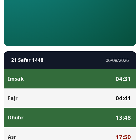
21 Safar 1448
06/08/2026
04:31
Imsak
04:41
Fajr
13:48
Dhuhr
17:50
Asr