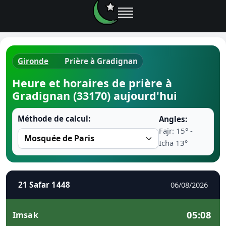
Gironde
Prière à Gradignan
Horaires d
Heure et horaires de prière à
Gradignan (33170) aujourd'hui
Heure de p
Méthode de calcul:
Angles:
Ramadan 
Fajr: 15° -
Icha 13°
Calendrie
Coran
21 Safar 1448
06/08/2026
Comment fa
05:08
Imsak