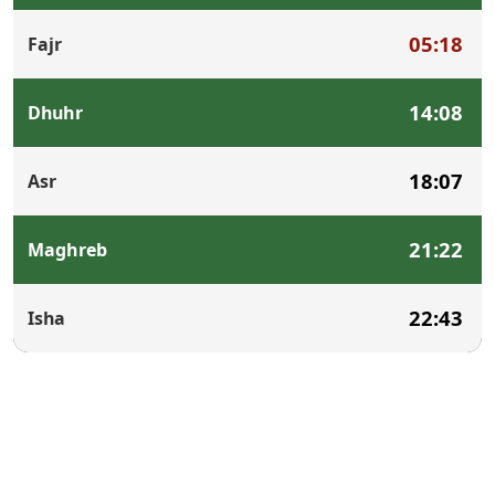
05:18
Fajr
14:08
Dhuhr
18:07
Asr
21:22
Maghreb
22:43
Isha