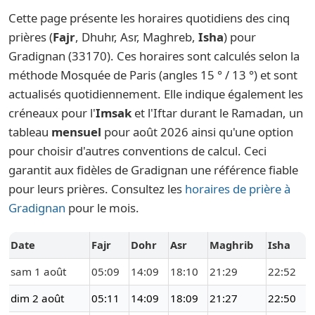
Cette page présente les horaires quotidiens des cinq
prières (
Fajr
, Dhuhr, Asr, Maghreb,
Isha
) pour
Gradignan (33170). Ces horaires sont calculés selon la
méthode Mosquée de Paris (angles 15 ° / 13 °) et sont
actualisés quotidiennement. Elle indique également les
créneaux pour l'
Imsak
et l'Iftar durant le Ramadan, un
tableau
mensuel
pour août 2026 ainsi qu'une option
pour choisir d'autres conventions de calcul. Ceci
garantit aux fidèles de Gradignan une référence fiable
pour leurs prières. Consultez les
horaires de prière à
Gradignan
pour le mois.
Date
Fajr
Dohr
Asr
Maghrib
Isha
sam 1 août
05:09
14:09
18:10
21:29
22:52
dim 2 août
05:11
14:09
18:09
21:27
22:50