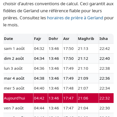
choisir d'autres conventions de calcul. Ceci garantit aux
fidèles de Gerland une référence fiable pour leurs
prières. Consultez les
horaires de prière à Gerland
pour
le mois.
Date
Fajr
Dohr
Asr
Maghrib
Isha
sam 1 août
04:32
13:46
17:50
21:13
22:42
dim 2 août
04:34
13:46
17:50
21:12
22:40
lun 3 août
04:36
13:46
17:49
21:10
22:38
mar 4 août
04:38
13:46
17:49
21:09
22:36
mer 5 août
04:40
13:46
17:48
21:07
22:34
Aujourd'hui
04:42
13:46
17:47
21:06
22:32
ven 7 août
04:44
13:46
17:47
21:04
22:30