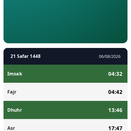
21 Safar 1448
06/08/2026
04:32
Imsak
04:42
Fajr
13:46
Dhuhr
17:47
Asr