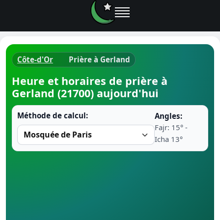
Côte-d'Or
Prière à Gerland
Horaires d
Heure et horaires de prière à
Gerland (21700) aujourd'hui
Heure de p
Méthode de calcul:
Angles:
Ramadan 
Fajr: 15° -
Icha 13°
Calendrie
Coran
Comment fa