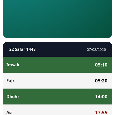
22 Safar 1448
07/08/2026
05:10
Imsak
05:20
Fajr
14:00
Dhuhr
17:55
Asr