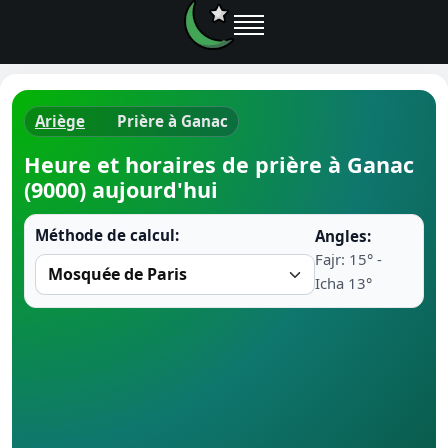
Ariège
Prière à Ganac
Horaires d
Heure et horaires de prière à Ganac
(9000) aujourd'hui
Heure de p
Méthode de calcul:
Angles:
Ramadan 
Fajr: 15° -
Icha 13°
Calendrie
Coran
Comment fa