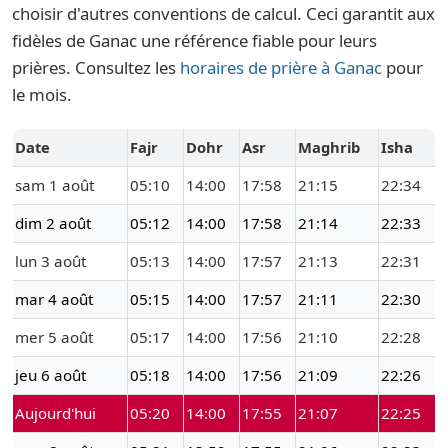
choisir d'autres conventions de calcul. Ceci garantit aux
fidèles de Ganac une référence fiable pour leurs
prières. Consultez les
horaires de prière à Ganac
pour
le mois.
Date
Fajr
Dohr
Asr
Maghrib
Isha
sam 1 août
05:10
14:00
17:58
21:15
22:34
dim 2 août
05:12
14:00
17:58
21:14
22:33
lun 3 août
05:13
14:00
17:57
21:13
22:31
mar 4 août
05:15
14:00
17:57
21:11
22:30
mer 5 août
05:17
14:00
17:56
21:10
22:28
jeu 6 août
05:18
14:00
17:56
21:09
22:26
Aujourd'hui
05:20
14:00
17:55
21:07
22:25