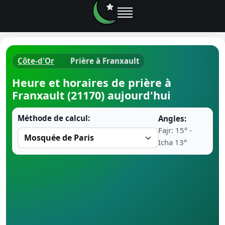
Côte-d'Or
Prière à Franxault
Horaires d
Heure et horaires de prière à
Franxault (21170) aujourd'hui
Heure de p
Méthode de calcul:
Angles:
Ramadan 
Fajr: 15° -
Icha 13°
Calendrie
Coran
Comment fa