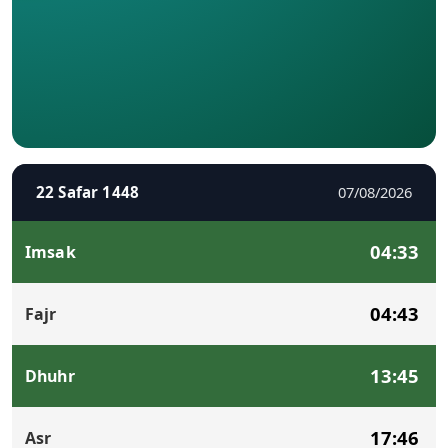
22 Safar 1448
07/08/2026
04:33
Imsak
04:43
Fajr
13:45
Dhuhr
17:46
Asr