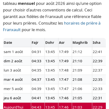
tableau
mensuel
pour août 2026 ainsi qu'une option
pour choisir d'autres conventions de calcul. Ceci
garantit aux fidèles de Franxault une référence fiable
pour leurs prières. Consultez les
horaires de prière à
Franxault
pour le mois.
Date
Fajr
Dohr
Asr
Maghrib
Isha
sam 1 août
04:31
13:45
17:49
21:12
22:41
dim 2 août
04:33
13:45
17:49
21:10
22:39
lun 3 août
04:35
13:45
17:48
21:09
22:37
mar 4 août
04:37
13:45
17:47
21:08
22:35
mer 5 août
04:39
13:45
17:47
21:06
22:33
jeu 6 août
04:41
13:45
17:46
21:05
22:31
Aujourd'hui
04:43
13:45
17:46
21:03
22:29