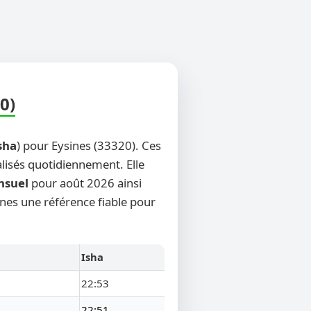
0)
sha
) pour Eysines (33320). Ces
alisés quotidiennement. Elle
nsuel
pour août 2026 ainsi
ines une référence fiable pour
Isha
22:53
22:51