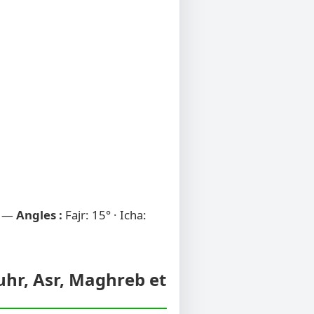
) —
Angles :
Fajr: 15° · Icha:
huhr, Asr, Maghreb et