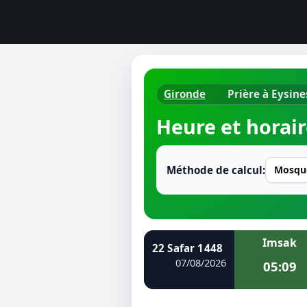
Gironde
Prière à Eysine
Horaires d
Heure et horair
Heure de p
Ramadan 
Méthode de calcul:
Calendrie
Coran
Imsak
22 Safar 1448
Comment fa
07/08/2026
05:09