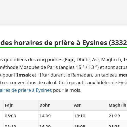
des horaires de prière à Eysines (3332
s quotidiens des cinq prières (
Fajr
, Dhuhr, Asr, Maghreb,
I
 méthode Mosquée de Paris (angles 15 ° / 13 °) et sont actu
 pour l'
Imsak
et l'Iftar durant le Ramadan, un tableau
me
tres conventions de calcul. Ceci garantit aux fidèles de Eys
aires de prière à Eysines
pour le mois.
Fajr
Dohr
Asr
Maghrib
05:09
14:09
18:10
21:29
05:10
14:09
18:09
21:28