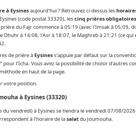
re à Eysines
aujourd'hui ? Retrouvez ci-dessus les
horaire
 Eysines (code postal 33320), les
cinq prières obligatoire
la prière du Fajr commence à 05:19 (avec l'Imsak à 05:09, di
 le Dhuhr à 14:08, l'Asr à 18:07, le Maghreb à 21:21 (ce qui 
42.
res de prière à
Eysines
s'appuie par défaut sur la convent
° pour l'Icha. Vous avez la possibilité de choisir d'autres c
e méthode en haut de la page.
 votre position.
umouha à Eysines (33320)
e du vendredi) à Eysines se tiendra le vendredi 07/08/2026 
rrespondent à l'horaire de la
salat
du Joumouha.