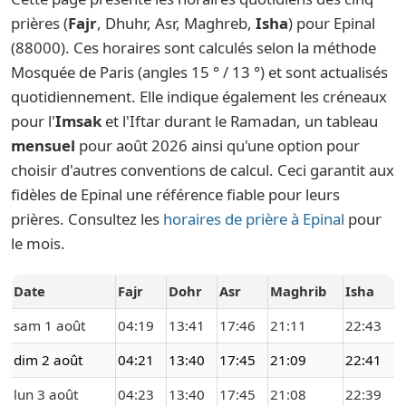
prières (
Fajr
, Dhuhr, Asr, Maghreb,
Isha
) pour Epinal
(88000). Ces horaires sont calculés selon la méthode
Mosquée de Paris (angles 15 ° / 13 °) et sont actualisés
quotidiennement. Elle indique également les créneaux
pour l'
Imsak
et l'Iftar durant le Ramadan, un tableau
mensuel
pour août 2026 ainsi qu'une option pour
choisir d'autres conventions de calcul. Ceci garantit aux
fidèles de Epinal une référence fiable pour leurs
prières. Consultez les
horaires de prière à Epinal
pour
le mois.
Date
Fajr
Dohr
Asr
Maghrib
Isha
sam 1 août
04:19
13:41
17:46
21:11
22:43
dim 2 août
04:21
13:40
17:45
21:09
22:41
lun 3 août
04:23
13:40
17:45
21:08
22:39