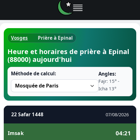
Vosges
Prière à Epinal
Horaires d
Heure et horaires de prière à Epinal
(88000) aujourd'hui
Heure de p
Méthode de calcul:
Angles:
Ramadan 
Fajr: 15° -
Icha 13°
Calendrie
Coran
22 Safar 1448
07/08/2026
Comment fa
04:21
Imsak