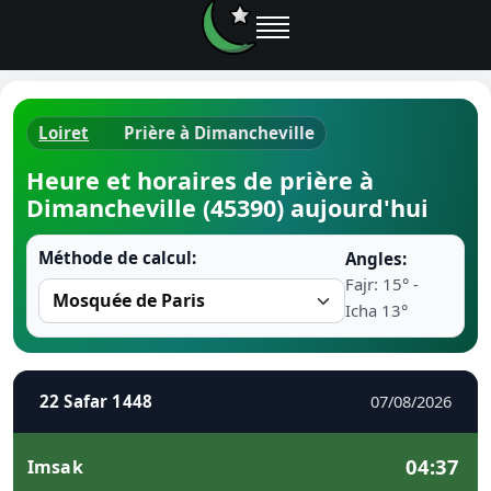
Loiret
Prière à Dimancheville
Horaires d
Heure et horaires de prière à
Dimancheville (45390) aujourd'hui
Heure de p
Méthode de calcul:
Angles:
Ramadan 
Fajr: 15° -
Icha 13°
Calendrie
Coran
22 Safar 1448
07/08/2026
Comment fa
04:37
Imsak