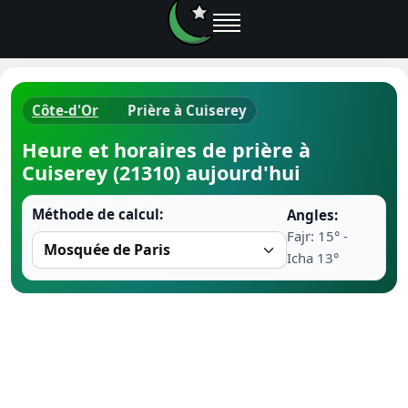
Côte-d'Or
Prière à Cuiserey
Horaires d
Heure et horaires de prière à
Cuiserey (21310) aujourd'hui
Heure de p
Méthode de calcul:
Angles:
Ramadan 
Fajr: 15° -
Icha 13°
Calendrie
Coran
Comment fa