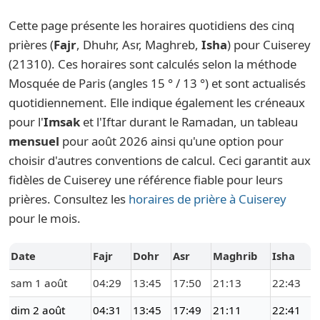
Cette page présente les horaires quotidiens des cinq
prières (
Fajr
, Dhuhr, Asr, Maghreb,
Isha
) pour Cuiserey
(21310). Ces horaires sont calculés selon la méthode
Mosquée de Paris (angles 15 ° / 13 °) et sont actualisés
quotidiennement. Elle indique également les créneaux
pour l'
Imsak
et l'Iftar durant le Ramadan, un tableau
mensuel
pour août 2026 ainsi qu'une option pour
choisir d'autres conventions de calcul. Ceci garantit aux
fidèles de Cuiserey une référence fiable pour leurs
prières. Consultez les
horaires de prière à Cuiserey
pour le mois.
Date
Fajr
Dohr
Asr
Maghrib
Isha
sam 1 août
04:29
13:45
17:50
21:13
22:43
dim 2 août
04:31
13:45
17:49
21:11
22:41