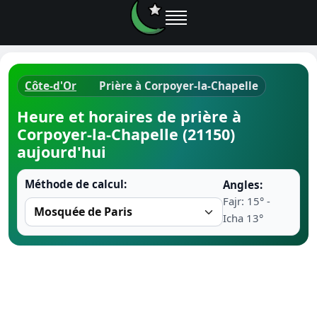
Côte-d'Or
Prière à Corpoyer-la-Chapelle
Horaires d
Heure et horaires de prière à
Corpoyer-la-Chapelle (21150)
Heure de p
aujourd'hui
Ramadan 
Méthode de calcul:
Angles:
Fajr: 15° -
Calendrie
Icha 13°
Coran
Comment fa