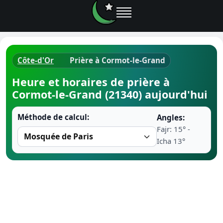
Côte-d'Or
Prière à Cormot-le-Grand
Horaires d
Heure et horaires de prière à
Cormot-le-Grand (21340) aujourd'hui
Heure de p
Méthode de calcul:
Angles:
Ramadan 
Fajr: 15° -
Icha 13°
Calendrie
Coran
Comment fa