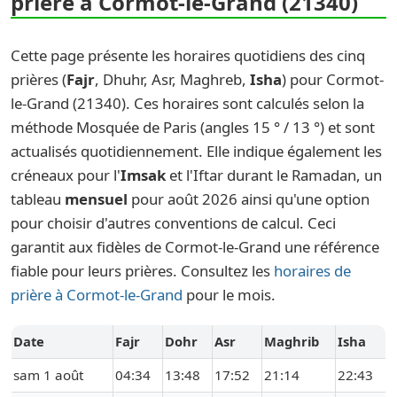
prière à Cormot-le-Grand (21340)
Cette page présente les horaires quotidiens des cinq
prières (
Fajr
, Dhuhr, Asr, Maghreb,
Isha
) pour Cormot-
le-Grand (21340). Ces horaires sont calculés selon la
méthode Mosquée de Paris (angles 15 ° / 13 °) et sont
actualisés quotidiennement. Elle indique également les
créneaux pour l'
Imsak
et l'Iftar durant le Ramadan, un
tableau
mensuel
pour août 2026 ainsi qu'une option
pour choisir d'autres conventions de calcul. Ceci
garantit aux fidèles de Cormot-le-Grand une référence
fiable pour leurs prières. Consultez les
horaires de
prière à Cormot-le-Grand
pour le mois.
Date
Fajr
Dohr
Asr
Maghrib
Isha
sam 1 août
04:34
13:48
17:52
21:14
22:43