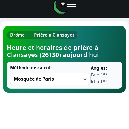
Drôme
Prière à Clansayes
Horaires d
Heure et horaires de prière à
Clansayes (26130) aujourd'hui
Heure de p
Méthode de calcul:
Angles:
Ramadan 
Fajr: 15° -
Icha 13°
Calendrie
Coran
Comment fa