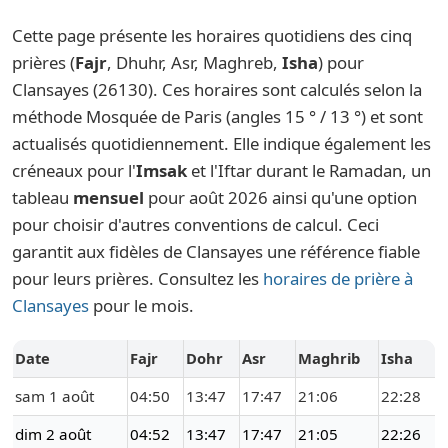
Cette page présente les horaires quotidiens des cinq
prières (
Fajr
, Dhuhr, Asr, Maghreb,
Isha
) pour
Clansayes (26130). Ces horaires sont calculés selon la
méthode Mosquée de Paris (angles 15 ° / 13 °) et sont
actualisés quotidiennement. Elle indique également les
créneaux pour l'
Imsak
et l'Iftar durant le Ramadan, un
tableau
mensuel
pour août 2026 ainsi qu'une option
pour choisir d'autres conventions de calcul. Ceci
garantit aux fidèles de Clansayes une référence fiable
pour leurs prières. Consultez les
horaires de prière à
Clansayes
pour le mois.
Date
Fajr
Dohr
Asr
Maghrib
Isha
sam 1 août
04:50
13:47
17:47
21:06
22:28
dim 2 août
04:52
13:47
17:47
21:05
22:26