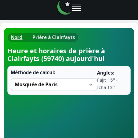
Nord
Prière à Clairfayts
Horaires d
Heure et horaires de prière à
Clairfayts (59740) aujourd'hui
Heure de p
Méthode de calcul:
Angles:
Ramadan 
Fajr: 15° -
Icha 13°
Calendrie
Coran
Comment fa