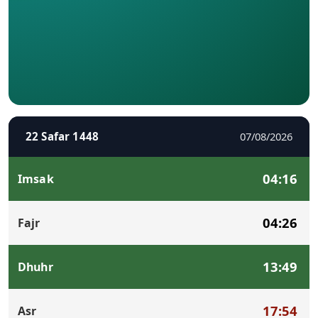
22 Safar 1448
07/08/2026
04:16
Imsak
04:26
Fajr
13:49
Dhuhr
17:54
Asr