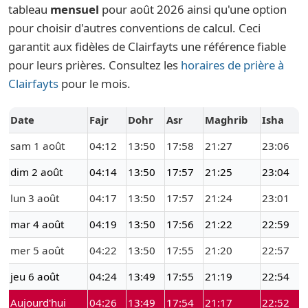
tableau
mensuel
pour août 2026 ainsi qu'une option
pour choisir d'autres conventions de calcul. Ceci
garantit aux fidèles de Clairfayts une référence fiable
pour leurs prières. Consultez les
horaires de prière à
Clairfayts
pour le mois.
Date
Fajr
Dohr
Asr
Maghrib
Isha
sam 1 août
04:12
13:50
17:58
21:27
23:06
dim 2 août
04:14
13:50
17:57
21:25
23:04
lun 3 août
04:17
13:50
17:57
21:24
23:01
mar 4 août
04:19
13:50
17:56
21:22
22:59
mer 5 août
04:22
13:50
17:55
21:20
22:57
jeu 6 août
04:24
13:49
17:55
21:19
22:54
Aujourd'hui
04:26
13:49
17:54
21:17
22:52