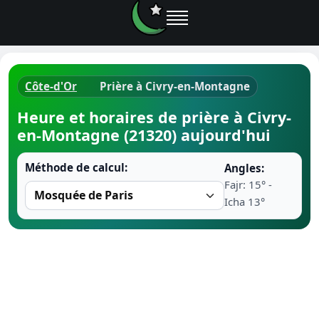
Côte-d'Or
Prière à Civry-en-Montagne
Horaires d
Heure et horaires de prière à Civry-
en-Montagne (21320) aujourd'hui
Heure de p
Méthode de calcul:
Angles:
Ramadan 
Fajr: 15° -
Icha 13°
Calendrie
Coran
Comment fa