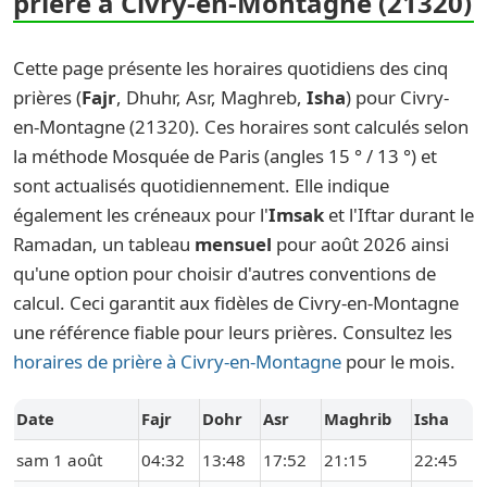
prière à Civry-en-Montagne (21320)
Cette page présente les horaires quotidiens des cinq
prières (
Fajr
, Dhuhr, Asr, Maghreb,
Isha
) pour Civry-
en-Montagne (21320). Ces horaires sont calculés selon
la méthode Mosquée de Paris (angles 15 ° / 13 °) et
sont actualisés quotidiennement. Elle indique
également les créneaux pour l'
Imsak
et l'Iftar durant le
Ramadan, un tableau
mensuel
pour août 2026 ainsi
qu'une option pour choisir d'autres conventions de
calcul. Ceci garantit aux fidèles de Civry-en-Montagne
une référence fiable pour leurs prières. Consultez les
horaires de prière à Civry-en-Montagne
pour le mois.
Date
Fajr
Dohr
Asr
Maghrib
Isha
sam 1 août
04:32
13:48
17:52
21:15
22:45