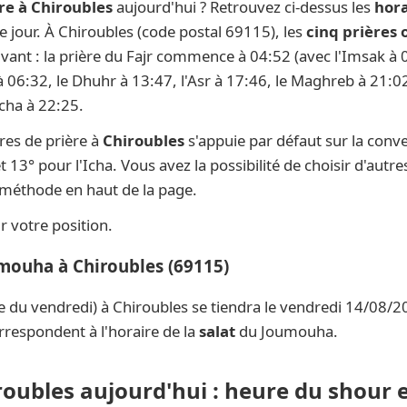
re à Chiroubles
aujourd'hui ? Retrouvez ci-dessus les
hora
ue jour. À Chiroubles (code postal 69115), les
cinq prières 
ivant : la prière du Fajr commence à 04:52 (avec l'Imsak à 0
 à 06:32, le Dhuhr à 13:47, l'Asr à 17:46, le Maghreb à 21:02
Icha à 22:25.
res de prière à
Chiroubles
s'appuie par défaut sur la conv
t 13° pour l'Icha. Vous avez la possibilité de choisir d'aut
e méthode en haut de la page.
 votre position.
umouha à Chiroubles (69115)
e du vendredi) à Chiroubles se tiendra le vendredi 14/08/2
rrespondent à l'horaire de la
salat
du Joumouha.
roubles aujourd'hui : heure du shour e