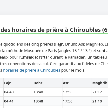
des horaires de prière à Chiroubles (
s quotidiens des cinq prières (
Fajr
, Dhuhr, Asr, Maghreb,
I
n la méthode Mosquée de Paris (angles 15 ° / 13 °) et sont
eaux pour l'
Imsak
et l'Iftar durant le Ramadan, un tableau
tres conventions de calcul. Ceci garantit aux fidèles de Chi
es
horaires de prière à Chiroubles
pour le mois.
Fajr
Dohr
Asr
Maghrib
04:40
13:48
17:50
21:12
04:41
13:48
17:50
21:10