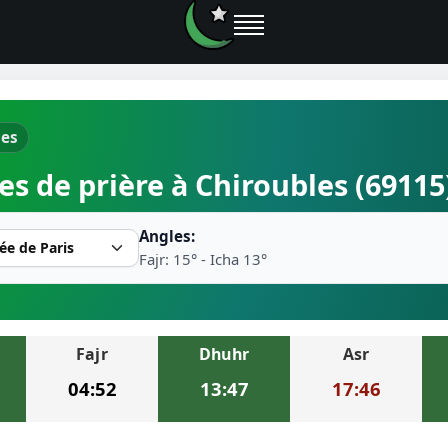
les
e prières
es de prière à Chiroubles (69115
rière près de moi
Angles:
2026
Fajr: 15° - Icha 13°
r musulman
Fajr
Dhuhr
Asr
ire la prière
04:52
13:47
17:46