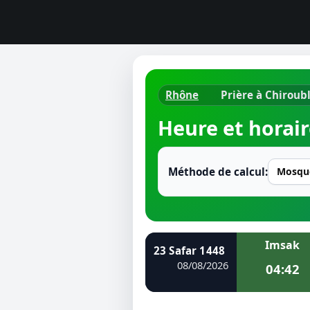
Rhône
Prière à Chiroub
Horaires d
Heure et horair
Heure de p
Ramadan 
Méthode de calcul:
Calendrie
Coran
Imsak
23 Safar 1448
Comment fa
08/08/2026
04:42