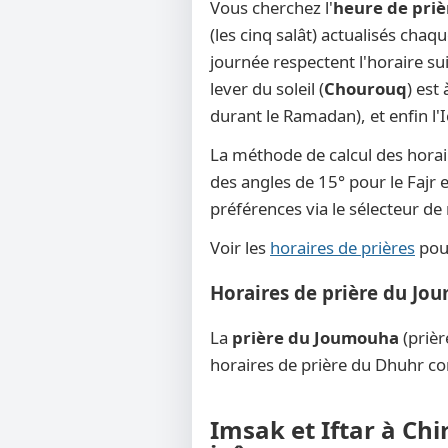
Vous cherchez l'
heure de priè
(les cinq salât) actualisés chaq
journée respectent l'horaire su
lever du soleil (
Chourouq
) est
durant le Ramadan), et enfin l'
La méthode de calcul des horai
des angles de 15° pour le Fajr e
préférences via le sélecteur d
Voir les
horaires de prières
pour
Horaires de prière du Jo
La
prière du Joumouha
(prièr
horaires de prière du Dhuhr co
Imsak et Iftar à Chi