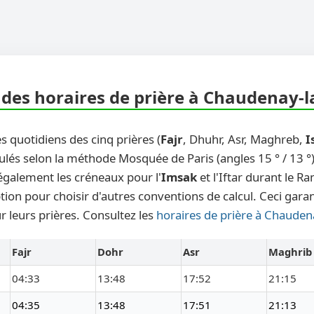
des horaires de prière à Chaudenay-la
s quotidiens des cinq prières (
Fajr
, Dhuhr, Asr, Maghreb,
I
ulés selon la méthode Mosquée de Paris (angles 15 ° / 13 °)
également les créneaux pour l'
Imsak
et l'Iftar durant le 
ion pour choisir d'autres conventions de calcul. Ceci gara
ur leurs prières. Consultez les
horaires de prière à Chaudena
Fajr
Dohr
Asr
Maghrib
04:33
13:48
17:52
21:15
04:35
13:48
17:51
21:13