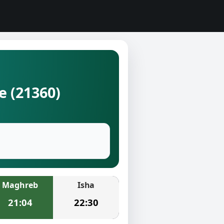
e (21360)
Maghreb
Isha
21:04
22:30