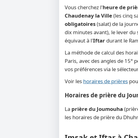
Vous cherchez l'
heure de priè
Chaudenay la Ville
(les cinq s
obligatoires
(salat) de la jour
dix minutes avant), le lever du s
équivaut à l'
Iftar
durant le Rama
La méthode de calcul des horai
Paris, avec des angles de 15° po
vos préférences via le sélecte
Voir les
horaires de prières
pour
Horaires de prière du Jo
La
prière du Joumouha
(prièr
les horaires de prière du Dhuhr
Imsak et Iftar à Cha