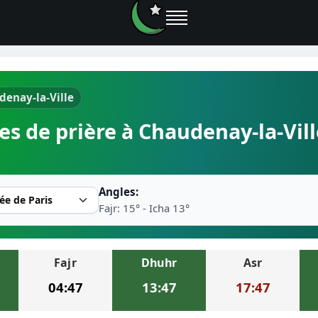
denay-la-Ville
e prières
es de prière à Chaudenay-la-Vill
rière près de moi
2026
Angles:
r musulman
Fajr: 15° - Icha 13°
Fajr
Dhuhr
Asr
ire la prière
04:47
13:47
17:47