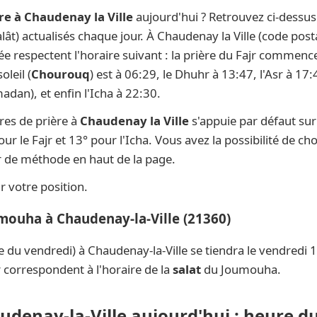
re à Chaudenay la Ville
aujourd'hui ? Retrouvez ci-dessus
alât) actualisés chaque jour. À Chaudenay la Ville (code post
née respectent l'horaire suivant : la prière du Fajr commenc
oleil (
Chourouq
) est à 06:29, le Dhuhr à 13:47, l'Asr à 17
dan), et enfin l'Icha à 22:30.
res de prière à
Chaudenay la Ville
s'appuie par défaut su
ur le Fajr et 13° pour l'Icha. Vous avez la possibilité de ch
ur de méthode en haut de la page.
 votre position.
umouha à Chaudenay-la-Ville (21360)
e du vendredi) à Chaudenay-la-Ville se tiendra le vendredi
 correspondent à l'horaire de la
salat
du Joumouha.
udenay-la-Ville aujourd'hui : heure du