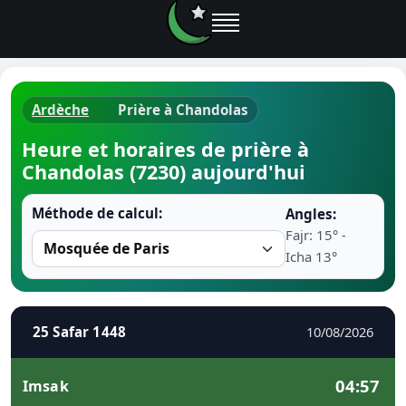
Ardèche
Prière à Chandolas
Horaires d
Heure et horaires de prière à
Chandolas (7230) aujourd'hui
Heure de p
Méthode de calcul:
Angles:
Ramadan 
Fajr: 15° -
Icha 13°
Calendrie
Coran
25 Safar 1448
10/08/2026
Comment fa
04:57
Imsak