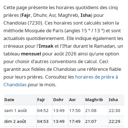
Cette page présente les horaires quotidiens des cinq
prières (
Fajr
, Dhuhr, Asr, Maghreb,
Isha
) pour
Chandolas (7230). Ces horaires sont calculés selon la
méthode Mosquée de Paris (angles 15 ° / 13 °) et sont
actualisés quotidiennement. Elle indique également les
créneaux pour l'
Imsak
et l'Iftar durant le Ramadan, un
tableau
mensuel
pour août 2026 ainsi qu'une option
pour choisir d'autres conventions de calcul. Ceci
garantit aux fidèles de Chandolas une référence fiable
pour leurs prières. Consultez les
horaires de prière à
Chandolas
pour le mois.
Date
Fajr
Dohr
Asr
Maghrib
Isha
sam 1 août
04:52
13:49
17:50
21:08
22:30
dim 2 août
04:53
13:49
17:49
21:07
22:29