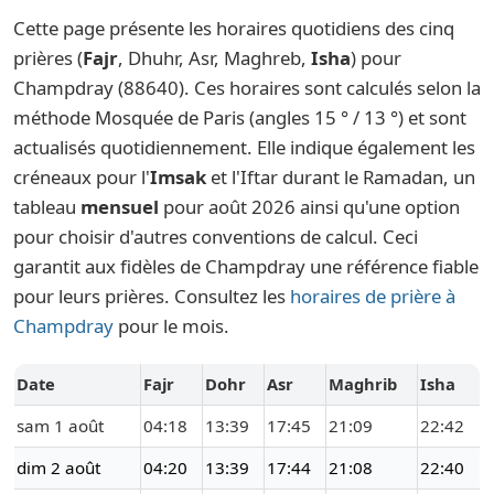
Cette page présente les horaires quotidiens des cinq
prières (
Fajr
, Dhuhr, Asr, Maghreb,
Isha
) pour
Champdray (88640). Ces horaires sont calculés selon la
méthode Mosquée de Paris (angles 15 ° / 13 °) et sont
actualisés quotidiennement. Elle indique également les
créneaux pour l'
Imsak
et l'Iftar durant le Ramadan, un
tableau
mensuel
pour août 2026 ainsi qu'une option
pour choisir d'autres conventions de calcul. Ceci
garantit aux fidèles de Champdray une référence fiable
pour leurs prières. Consultez les
horaires de prière à
Champdray
pour le mois.
Date
Fajr
Dohr
Asr
Maghrib
Isha
sam 1 août
04:18
13:39
17:45
21:09
22:42
dim 2 août
04:20
13:39
17:44
21:08
22:40