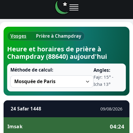
Vosges
Prière à Champdray
Horaires d
Heure et horaires de prière à
Champdray (88640) aujourd'hui
Heure de p
Méthode de calcul:
Angles:
Ramadan 
Fajr: 15° -
Icha 13°
Calendrie
Coran
24 Safar 1448
09/08/2026
Comment fa
04:24
Imsak