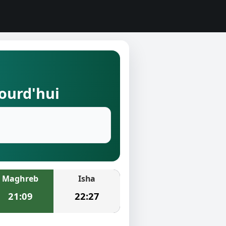
jourd'hui
Maghreb
Isha
21:09
22:27