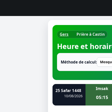
Gers
Prière à Castin
Horaires d
Heure et horair
Heure de p
Ramadan 
Méthode de calcul:
Calendrie
Coran
Imsak
25 Safar 1448
Comment fa
10/08/2026
05:15