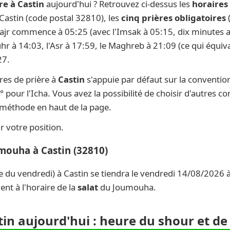
re à Castin
aujourd'hui ? Retrouvez ci-dessus les
horaires 
 Castin (code postal 32810), les
cinq prières obligatoires
(
 Fajr commence à 05:25 (avec l'Imsak à 05:15, dix minutes av
uhr à 14:03, l'Asr à 17:59, le Maghreb à 21:09 (ce qui équiva
27.
res de prière à
Castin
s'appuie par défaut sur la conventio
° pour l'Icha. Vous avez la possibilité de choisir d'autres c
e méthode en haut de la page.
 votre position.
umouha à Castin (32810)
e du vendredi) à Castin se tiendra le vendredi 14/08/2026 à
nt à l'horaire de la
salat
du Joumouha.
tin aujourd'hui : heure du shour et de