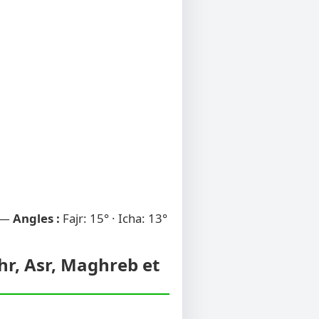
 —
Angles :
Fajr: 15° · Icha: 13°
uhr, Asr, Maghreb et