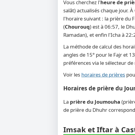
Vous cherchez l'
heure de priè
salât) actualisés chaque jour. À
l'horaire suivant : la prière du
(
Chourouq
) est à 06:57, le Dh
Ramadan), et enfin l'Icha à 22:
La méthode de calcul des horai
angles de 15° pour le Fajr et 13
préférences via le sélecteur d
Voir les
horaires de prières
pour
Horaires de prière du Jo
La
prière du Joumouha
(prièr
de prière du Dhuhr corresponde
Imsak et Iftar à Cas