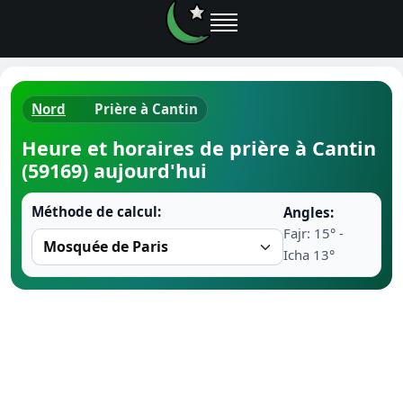
Nord
Prière à Cantin
Horaires d
Heure et horaires de prière à Cantin
(59169) aujourd'hui
Heure de p
Méthode de calcul:
Angles:
Ramadan 
Fajr: 15° -
Icha 13°
Calendrie
Coran
Comment fa