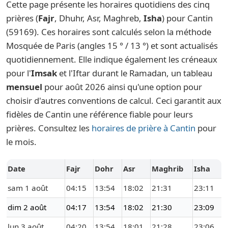
Cette page présente les horaires quotidiens des cinq
prières (
Fajr
, Dhuhr, Asr, Maghreb,
Isha
) pour Cantin
(59169). Ces horaires sont calculés selon la méthode
Mosquée de Paris (angles 15 ° / 13 °) et sont actualisés
quotidiennement. Elle indique également les créneaux
pour l'
Imsak
et l'Iftar durant le Ramadan, un tableau
mensuel
pour août 2026 ainsi qu'une option pour
choisir d'autres conventions de calcul. Ceci garantit aux
fidèles de Cantin une référence fiable pour leurs
prières. Consultez les
horaires de prière à Cantin
pour
le mois.
Date
Fajr
Dohr
Asr
Maghrib
Isha
sam 1 août
04:15
13:54
18:02
21:31
23:11
dim 2 août
04:17
13:54
18:02
21:30
23:09
lun 3 août
04:20
13:54
18:01
21:28
23:06