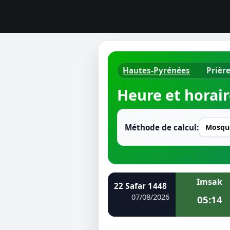
Hautes-Pyrénées
Prièr
Horaires d
Heure et horair
Heure de p
Ramadan 
Méthode de calcul:
Calendrie
Coran
Imsak
22 Safar 1448
Comment fa
07/08/2026
05:14