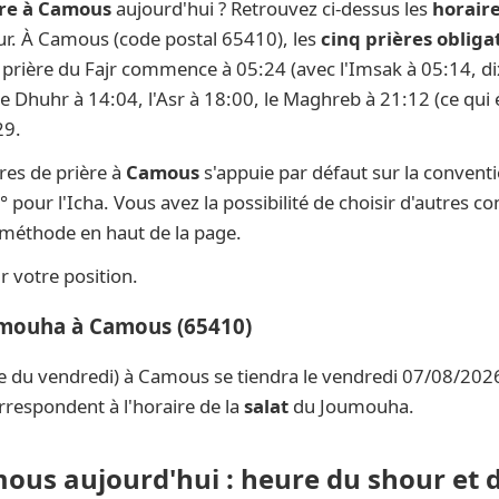
ère à Camous
aujourd'hui ? Retrouvez ci-dessus les
horair
our. À Camous (code postal 65410), les
cinq prières obliga
la prière du Fajr commence à 05:24 (avec l'Imsak à 05:14, di
 le Dhuhr à 14:04, l'Asr à 18:00, le Maghreb à 21:12 (ce qui 
29.
res de prière à
Camous
s'appuie par défaut sur la convent
° pour l'Icha. Vous avez la possibilité de choisir d'autres c
e méthode en haut de la page.
 votre position.
umouha à Camous (65410)
e du vendredi) à Camous se tiendra le vendredi 07/08/2026
rrespondent à l'horaire de la
salat
du Joumouha.
mous aujourd'hui : heure du shour et 