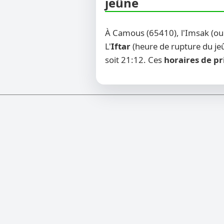
jeûne
À Camous (65410), l'Imsak (o
L'
Iftar
(heure de rupture du jeû
soit 21:12. Ces
horaires de pr