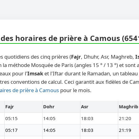
des horaires de prière à Camous (654
s quotidiens des cinq prières (
Fajr
, Dhuhr, Asr, Maghreb,
I
n la méthode Mosquée de Paris (angles 15 ° / 13 °) et sont
eaux pour l'
Imsak
et l'Iftar durant le Ramadan, un tableau
tres conventions de calcul. Ceci garantit aux fidèles de C
aires de prière à Camous
pour le mois.
Fajr
Dohr
Asr
Maghrib
05:15
14:05
18:03
21:20
05:17
14:05
18:03
21:19