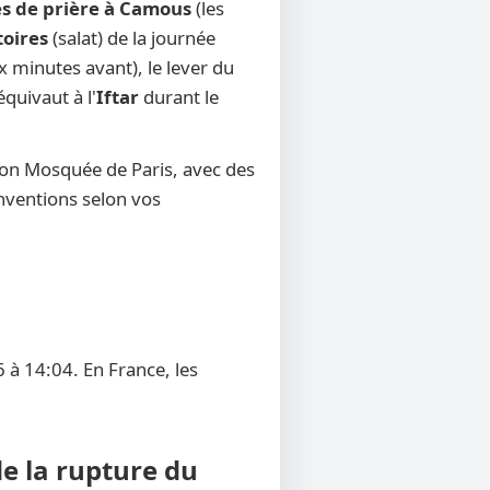
es de prière à Camous
(les
toires
(salat) de la journée
x minutes avant), le lever du
équivaut à l'
Iftar
durant le
ion Mosquée de Paris, avec des
onventions selon vos
 à 14:04. En France, les
de la rupture du