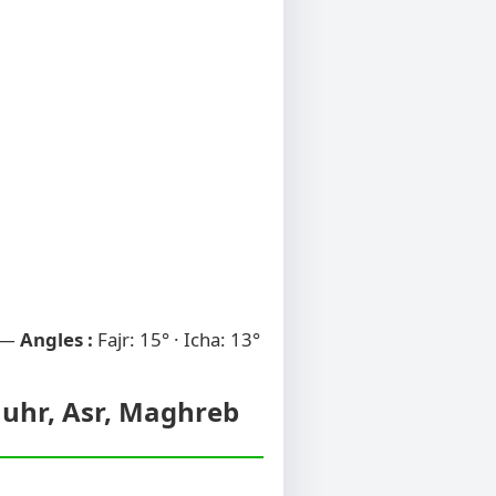
 —
Angles :
Fajr: 15° · Icha: 13°
huhr, Asr, Maghreb