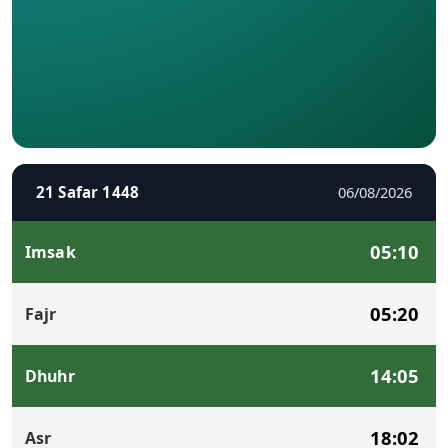
21 Safar 1448
06/08/2026
05:10
Imsak
05:20
Fajr
14:05
Dhuhr
18:02
Asr