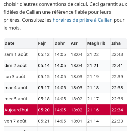
choisir d'autres conventions de calcul. Ceci garantit aux
fidèles de Callian une référence fiable pour leurs
prières. Consultez les
horaires de prière à Callian
pour
le mois.
Date
Fajr
Dohr
Asr
Maghrib
Isha
sam 1 août
05:12
14:05
18:04
21:22
22:43
dim 2 août
05:14
14:05
18:04
21:21
22:41
lun 3 août
05:15
14:05
18:03
21:19
22:39
mar 4 août
05:17
14:05
18:03
21:18
22:38
mer 5 août
05:18
14:05
18:02
21:17
22:36
Aujourd'hui
05:20
14:05
18:02
21:16
22:34
ven 7 août
05:21
14:05
18:01
21:14
22:33