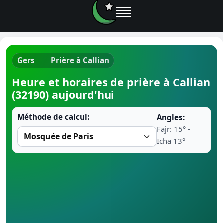
Gers
Prière à Callian
Horaires d
Heure et horaires de prière à Callian
(32190) aujourd'hui
Heure de p
Méthode de calcul:
Angles:
Ramadan 
Fajr: 15° -
Icha 13°
Calendrie
Coran
Comment fa