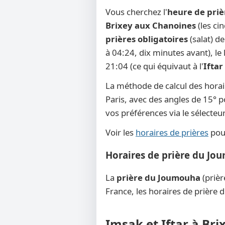
Vous cherchez l'
heure de priè
Brixey aux Chanoines
(les ci
prières obligatoires
(salat) d
à 04:24, dix minutes avant), le l
21:04 (ce qui équivaut à l'
Iftar
La méthode de calcul des horai
Paris, avec des angles de 15° po
vos préférences via le sélecte
Voir les
horaires de prières
pour
Horaires de prière du Jo
La
prière du Joumouha
(prièr
France, les horaires de prière 
Imsak et Iftar à Br