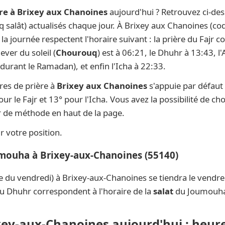
re à Brixey aux Chanoines
aujourd'hui ? Retrouvez ci-des
nq salât) actualisés chaque jour. À Brixey aux Chanoines (co
e la journée respectent l'horaire suivant : la prière du Faj
ever du soleil (
Chourouq
) est à 06:21, le Dhuhr à 13:43, l
durant le Ramadan), et enfin l'Icha à 22:33.
res de prière à
Brixey aux Chanoines
s'appuie par défaut
ur le Fajr et 13° pour l'Icha. Vous avez la possibilité de ch
ur de méthode en haut de la page.
 votre position.
umouha à Brixey-aux-Chanoines (55140)
e du vendredi) à Brixey-aux-Chanoines se tiendra le vendr
du Dhuhr correspondent à l'horaire de la
salat
du Joumouh
ixey-aux-Chanoines aujourd'hui : heure