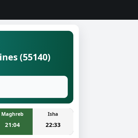
ines (55140)
Maghreb
Isha
21:04
22:33