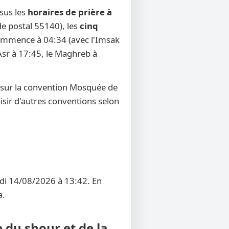
sus les
horaires de prière à
de postal 55140), les
cinq
r commence à 04:34 (avec l'Imsak
'Asr à 17:45, le Maghreb à
 sur la convention Mosquée de
oisir d'autres conventions selon
edi 14/08/2026 à 13:42. En
a.
 du shour et de la