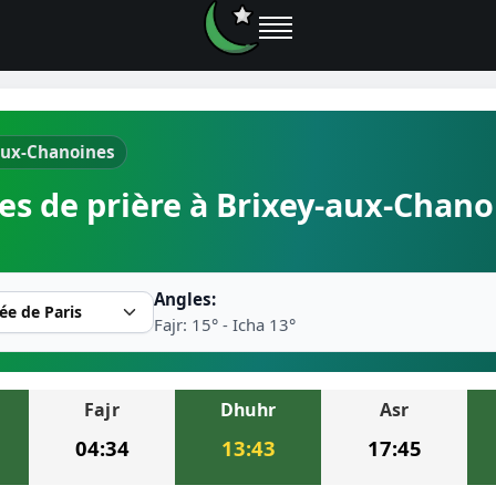
-aux-Chanoines
e prières
es de prière à Brixey-aux-Chano
rière près de moi
2026
Angles:
r musulman
Fajr: 15° - Icha 13°
Fajr
Dhuhr
Asr
ire la prière
04:34
13:43
17:45