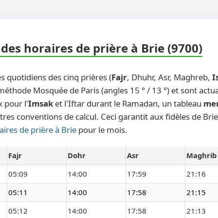
es horaires de prière à Brie (9700)
s quotidiens des cinq prières (
Fajr
, Dhuhr, Asr, Maghreb,
I
 méthode Mosquée de Paris (angles 15 ° / 13 °) et sont actu
 pour l'
Imsak
et l'Iftar durant le Ramadan, un tableau
me
tres conventions de calcul. Ceci garantit aux fidèles de Bri
aires de prière à Brie
pour le mois.
Fajr
Dohr
Asr
Maghrib
05:09
14:00
17:59
21:16
05:11
14:00
17:58
21:15
05:12
14:00
17:58
21:13