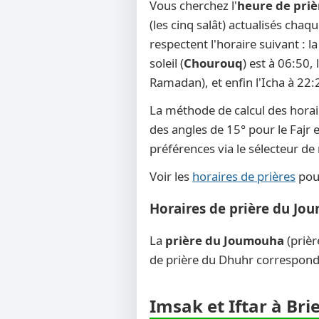
Vous cherchez l'
heure de priè
(les cinq salât) actualisés chaq
respectent l'horaire suivant : 
soleil (
Chourouq
) est à 06:50,
Ramadan), et enfin l'Icha à 22:
La méthode de calcul des horai
des angles de 15° pour le Fajr e
préférences via le sélecteur d
Voir les
horaires de prières
pour
Horaires de prière du Jou
La
prière du Joumouha
(prièr
de prière du Dhuhr corresponde
Imsak et Iftar à Bri