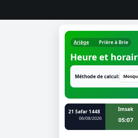
Ariège
Prière à Brie
Horaires d
Heure et horair
Heure de p
Ramadan 
Méthode de calcul:
Calendrie
Coran
Imsak
21 Safar 1448
Comment fa
06/08/2026
05:07