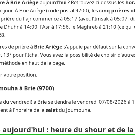
re à Brie Ariège
aujourd'hui ? Retrouvez ci-dessus les
hor
ue jour. À Brie Ariège (code postal 9700), les
cinq prières o
la prière du Fajr commence à 05:17 (avec l'Imsak à 05:07, di
 le Dhuhr à 14:00, l'Asr à 17:56, le Maghreb à 21:10 (ce qui 
28.
res de prière à
Brie Ariège
s'appuie par défaut sur la con
t 13° pour l'Icha. Vous avez la possibilité de choisir d'aut
e méthode en haut de la page.
 votre position.
mouha à Brie (9700)
e du vendredi) à Brie se tiendra le vendredi 07/08/2026 à 1
nt à l'horaire de la
salat
du Joumouha.
e aujourd'hui : heure du shour et de l