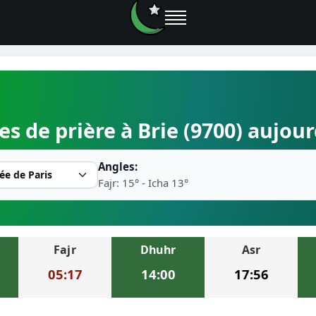
e prières
es de prière à Brie (9700) aujou
rière près de moi
Angles:
2026
Fajr: 15° - Icha 13°
r musulman
Fajr
Dhuhr
Asr
ire la prière
05:17
14:00
17:56