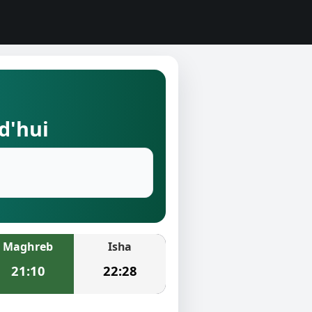
rd'hui
Maghreb
Isha
21:10
22:28