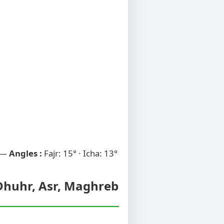
 —
Angles :
Fajr: 15° · Icha: 13°
, Dhuhr, Asr, Maghreb